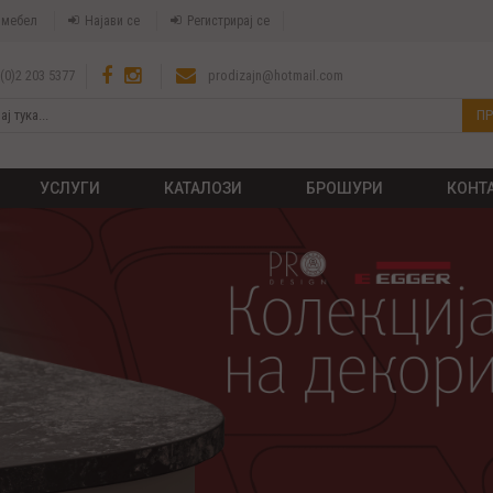
а мебел
Најави се
Регистрирај се
(0)2 203 5377
prodizajn@hotmail.com
ПР
УСЛУГИ
КАТАЛОЗИ
БРОШУРИ
КОНТ