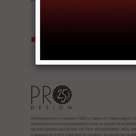
Претпријатието е основано 2000-та година со главна дејност
квалитетни плочести материјали и оков за изработка на мебел
производители како EGGER, HETTICH, KESSEBOHMER, VIEFE, E
и вршење на услуги поврзани со процесот на изработка на ме