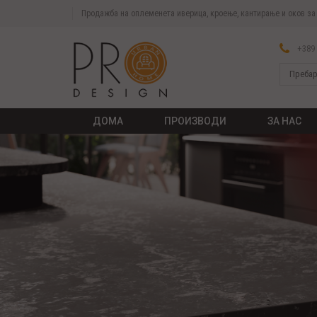
Продажба на оплеменета иверица, кроење, кантирање и оков з
+389 
ДОМА
ПРОИЗВОДИ
ЗА НАС