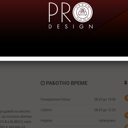
РАБОТНО ВРЕМЕ
Понеделник-Петок:
08:30 до 19:00
Сабота:
08:30 до 13:30
 продажба на високо
 од познати светски
Недела:
затворено
MUCA и BLANCO, како
бел и делови од