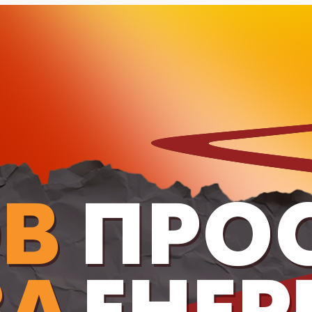
YOUK D320MM
SYSKOR TERRA
2 ВРАТИ - ЦРН