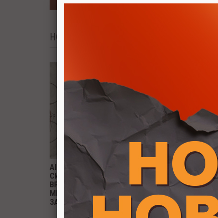
НОВИ ПРОИЗВОДИ
CM CRISTAL 1V
1000Х500MM
AIR M60 Z10 EASYSOFT -
СИСТЕМ ЗА ДРВЕНИ
ВРАТИ / ЗА 1 ВРАТА СО
МЕКО ОТВАРАЊЕ И
ЗАТВАРАЊЕ