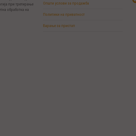
Општи услови за продажба
огија при третирање
тна обработка на
Политики на приватност
Барање за пристап