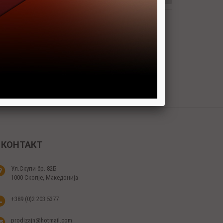
КОНТАКТ
Ул.Скупи бр. 82Б
1000 Скопје, Македонија
+389 (0)2 203 5377
prodizajn@hotmail.com