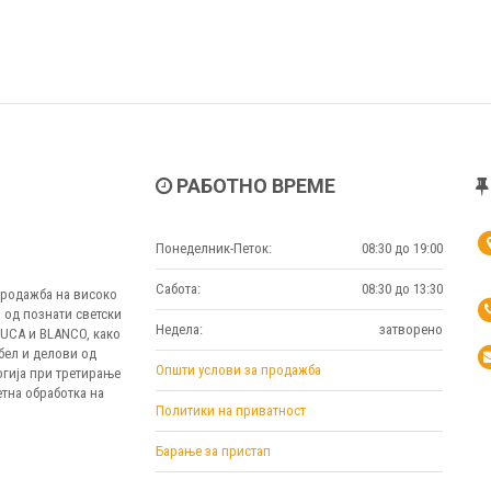
РАБОТНО ВРЕМЕ
Понеделник-Петок:
08:30 до 19:00
Сабота:
08:30 до 13:30
 продажба на високо
 од познати светски
Недела:
затворено
MUCA и BLANCO, како
бел и делови од
Општи услови за продажба
огија при третирање
тна обработка на
Политики на приватност
Барање за пристап