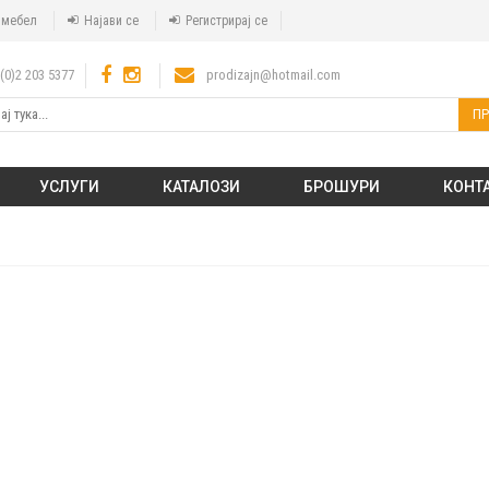
а мебел
Најави се
Регистрирај се
(0)2 203 5377
prodizajn@hotmail.com
ПР
УСЛУГИ
КАТАЛОЗИ
БРОШУРИ
КОНТ