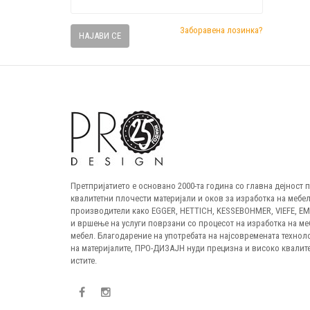
Заборавена лозинка?
НАЈАВИ СЕ
Претпријатието е основано 2000-та година со главна дејност
квалитетни плочести материјали и оков за изработка на мебел
производители како EGGER, HETTICH, KESSEBOHMER, VIEFE, E
и вршење на услуги поврзани со процесот на изработка на ме
мебел. Благодарение на употребата на најсовремената технол
на материјалите, ПРО-ДИЗАЈН нуди прецизна и високо квалите
истите.