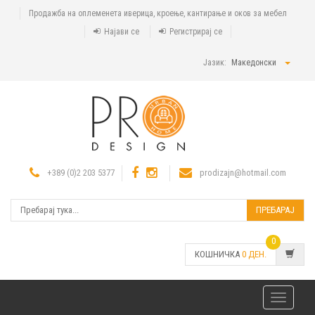
Продажба на оплеменета иверица, кроење, кантирање и оков за мебел
Најави се
Регистрирај се
Јазик:
Македонски
+389 (0)2 203 5377
prodizajn@hotmail.com
ПРЕБАРАЈ
0
КОШНИЧКА
0
ДЕН.
Toggle
navigatio