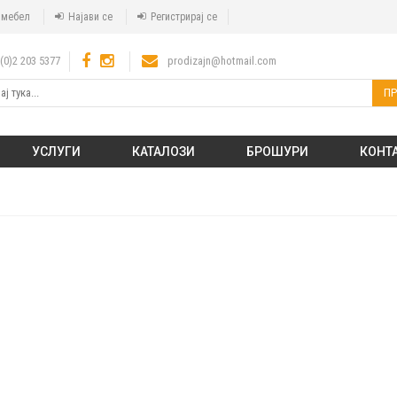
а мебел
Најави се
Регистрирај се
(0)2 203 5377
prodizajn@hotmail.com
ПР
УСЛУГИ
КАТАЛОЗИ
БРОШУРИ
КОНТ