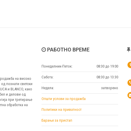
РАБОТНО ВРЕМЕ
Понеделник-Петок:
08:30 до 19:00
Сабота:
08:30 до 13:30
 продажба на високо
 од познати светски
Недела:
затворено
MUCA и BLANCO, како
бел и делови од
Општи услови за продажба
огија при третирање
тна обработка на
Политики на приватност
Барање за пристап