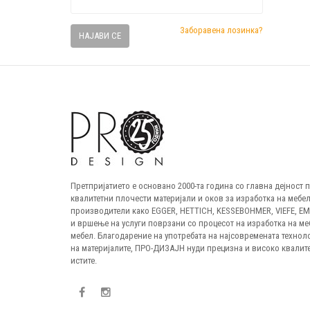
Заборавена лозинка?
НАЈАВИ СЕ
Претпријатието е основано 2000-та година со главна дејност
квалитетни плочести материјали и оков за изработка на мебел
производители како EGGER, HETTICH, KESSEBOHMER, VIEFE, E
и вршење на услуги поврзани со процесот на изработка на ме
мебел. Благодарение на употребата на најсовремената технол
на материјалите, ПРО-ДИЗАЈН нуди прецизна и високо квалите
истите.