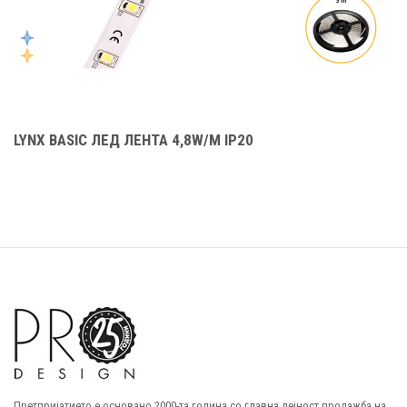
LYNX BASIC ЛЕД ЛЕНТА 4,8W/M IP20
L
Претпријатието е основано 2000-та година со главна дејност продажба на