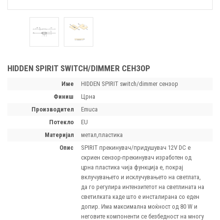
HIDDEN SPIRIT SWITCH/DIMMER СЕНЗОР
Име
HIDDEN SPIRIT switch/dimmer сензор
финиш
Црна
производител
Emuca
потекло
EU
материјал
метал,пластика
опис
SPIRIT прекинувач/придушувач 12V DC е
скриен сензор-прекинувач изработен од
црна пластика чија функција е, покрај
вклучувањето и исклучувањето на светлата,
да го регулира интензитетот на светлината на
светилката каде што е инсталирана со еден
допир. Има максимална моќност од 80 W и
неговите компоненти се безбедност на многу