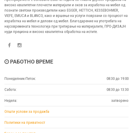
високо квалитетни плочести материјали и оков за изработка на мебел од
познати светски производители како EGGER, HETTICH, KESSEBOHMER,
VIEFE, EMUCA и BLANCO, како и вршење на услуги поврзани со процесот на
изработка на мебел и делови од мебел. Благодарение на употребата на
најсовремената технологија при третирање на материјалите, ПРО-ДИЗАЈН
нуди прецизна и високо квалитетна обработка на истите.
РАБОТНО ВРЕМЕ
Понеделник-Петок:
08:30 до 19:00
Сабота:
08:30 до 13:30
Недела:
затворено
Општи услови за продажба
Политики на приватност