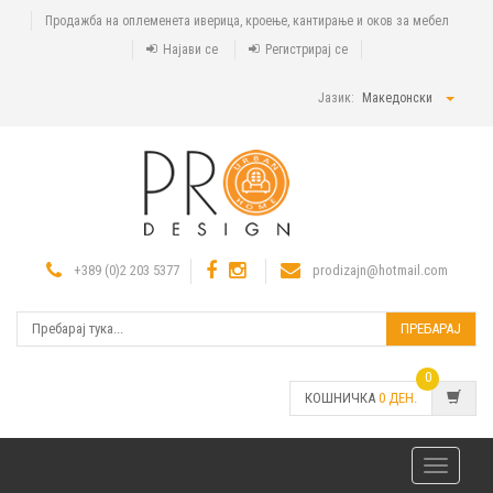
Продажба на оплеменета иверица, кроење, кантирање и оков за мебел
Најави се
Регистрирај се
Јазик:
Македонски
+389 (0)2 203 5377
prodizajn@hotmail.com
ПРЕБАРАЈ
0
КОШНИЧКА
0
ДЕН.
Toggle
navigatio