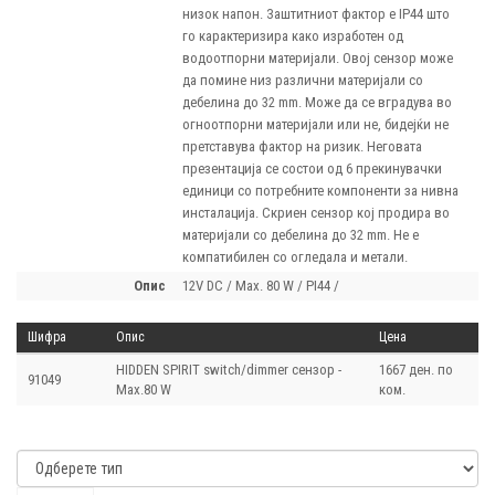
низок напон. Заштитниот фактор е IP44 што
го карактеризира како изработен од
водоотпорни материјали. Овој сензор може
да помине низ различни материјали со
дебелина до 32 mm. Може да се вградува во
огноотпорни материјали или не, бидејќи не
претставува фактор на ризик. Неговата
презентација се состои од 6 прекинувачки
единици со потребните компоненти за нивна
инсталација. Скриен сензор кој продира во
материјали со дебелина до 32 mm. Не е
компатибилен со огледала и метали.
опис
12V DC / Max. 80 W / PI44 /
Шифра
Опис
Цена
HIDDEN SPIRIT switch/dimmer сензор -
1667 ден. по
91049
Max.80 W
ком.