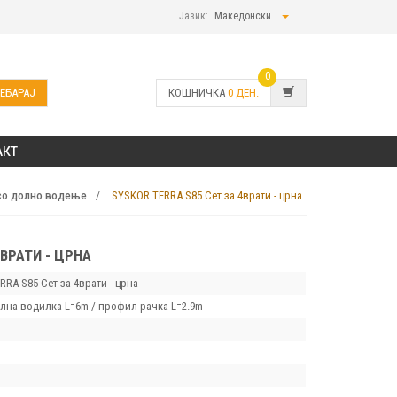
Јазик:
Македонски
0
ЕБАРАЈ
КОШНИЧКА
0
ДЕН.
АКТ
SYSKOR TERRA S85 Сет за 4врати - црна
со долно водење
4ВРАТИ - ЦРНА
RA S85 Сет за 4врати - црна
олна водилка L=6m / профил рачка L=2.9m