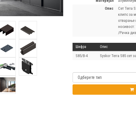
материјал
алуминиу
опис
Сет Terra 
клипс за м
отварање и
носивост: 
/Рачка диз
Шифра
Опис
S85/B-4
Syskor Terra S85 сет з