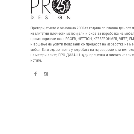
Претпријатието е основано 2000-та година со главна дејност
квалитетни плочести материјали и оков за изработка на мебел
производители како EGGER, HETTICH, KESSEBOHMER, VIEFE, E
и вршење на услуги поврзани со процесот на изработка на ме
мебел. Благодарение на употребата на најсовремената технол
на материјалите, ПРО-ДИЗАЈН нуди прецизна и високо квалите
истите.