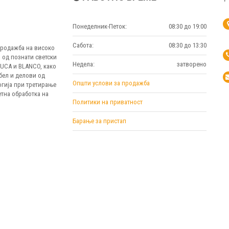
Понеделник-Петок:
08:30 до 19:00
Сабота:
08:30 до 13:30
 продажба на високо
 од познати светски
Недела:
затворено
MUCA и BLANCO, како
бел и делови од
Општи услови за продажба
огија при третирање
тна обработка на
Политики на приватност
Барање за пристап