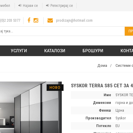
а мебел
Најави се
Регистрирај се
(0)2 203 5377
prodizajn@hotmail.com
ПР
УСЛУГИ
КАТАЛОЗИ
БРОШУРИ
КОНТ
Дома
Системи 
SYSKOR TERRA S85 СЕТ ЗА 
НОВО
Име
SYSKOR TER
димензии
горна и д
финиш
Црна
производител
Syskor
потекло
EU