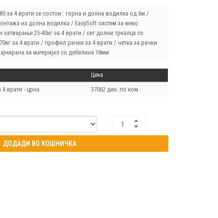
м
S85 за 4 врати се состои : горна и долна водилка од 6м /
онтажа на долна водилка / EasySoft систем за меко
 затварање 25-40кг за 4 врати / сет долни тркалца со
70кг за 4 врати / профил рачки за 4 врати / четка за рачки
ајнирана за материјал со дебелина 18мм
Цена
а 4 врати - црна
37062 ден. по ком.
ДОДАДИ ВО КОШНИЧКА