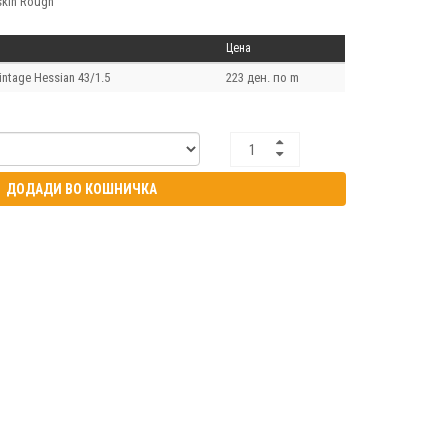
skin Rough
Цена
intage Hessian 43/1.5
223 ден. по m
ДОДАДИ ВО КОШНИЧКА