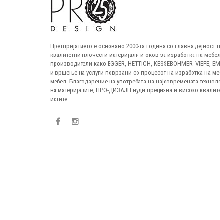
Претпријатието е основано 2000-та година со главна дејност
квалитетни плочести материјали и оков за изработка на мебел
производители како EGGER, HETTICH, KESSEBOHMER, VIEFE, E
и вршење на услуги поврзани со процесот на изработка на ме
мебел. Благодарение на употребата на најсовремената технол
на материјалите, ПРО-ДИЗАЈН нуди прецизна и високо квалите
истите.