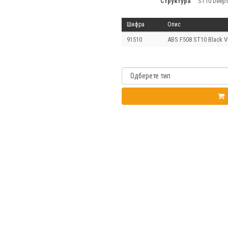
структура
ST10 Deep
Шифра
Опис
91510
ABS F508 ST10 Black V