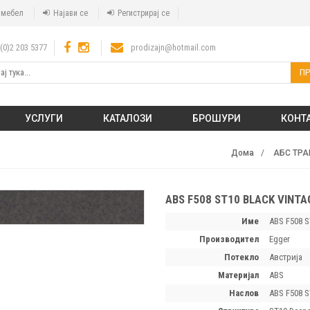
а мебел
Најави се
Регистрирај се
(0)2 203 5377
prodizajn@hotmail.com
ПР
УСЛУГИ
КАТАЛОЗИ
БРОШУРИ
КОНТ
Дома
АБС ТРА
ABS F508 ST10 BLACK VINTA
Име
ABS F508 S
производител
Egger
потекло
Австрија
материјал
ABS
наслов
ABS F508 S