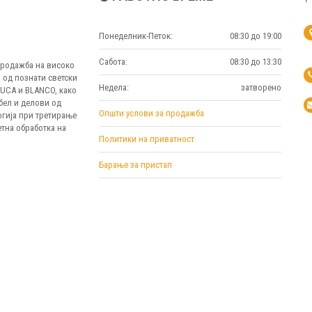
Понеделник-Петок:
08:30 до 19:00
Сабота:
08:30 до 13:30
 продажба на високо
 од познати светски
Недела:
затворено
MUCA и BLANCO, како
бел и делови од
Општи услови за продажба
огија при третирање
тна обработка на
Политики на приватност
Барање за пристап