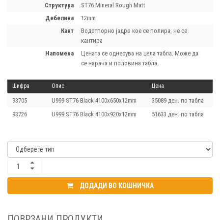
структура
ST76 Mineral Rough Matt
дебелина
12mm
кант
Водотпорно јадро кое се полира, не се
кантира
напомена
Цената се однесува на цела табла. Може да
се нарача и половина табла.
Шифра
Опис
Цена
93705
U999 ST76 Black 4100x650x12mm
35089 ден. по табла
93726
U999 ST76 Black 4100x920x12mm
51633 ден. по табла
ДОДАДИ ВО КОШНИЧКА
ПОВРЗАНИ ПРОДУКТИ