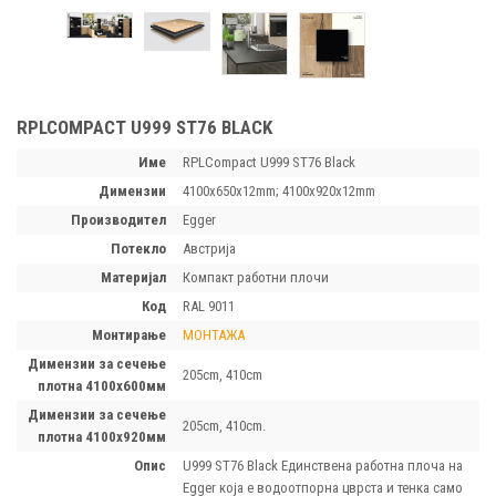
RPLCOMPACT U999 ST76 BLACK
Име
RPLCompact U999 ST76 Black
димензии
4100x650x12mm; 4100x920x12mm
производител
Egger
потекло
Австрија
материјал
Компакт работни плочи
код
RAL 9011
монтирање
МОНТАЖА
димензии за сечење
205cm, 410cm
плотна 4100х600мм
димензии за сечење
205cm, 410cm.
плотна 4100х920мм
опис
U999 ST76 Black Единствена работна плоча на
Egger која е водоотпорна цврста и тенка само