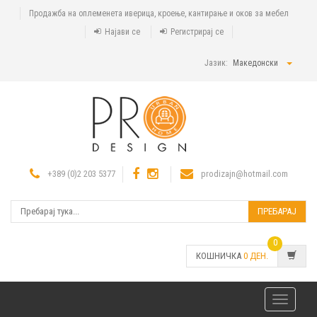
Продажба на оплеменета иверица, кроење, кантирање и оков за мебел
Најави се
Регистрирај се
Јазик:
Македонски
+389 (0)2 203 5377
prodizajn@hotmail.com
ПРЕБАРАЈ
0
КОШНИЧКА
0
ДЕН.
Toggle
navigatio