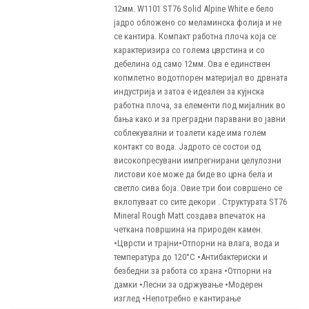
12мм. W1101 ST76 Solid Alpine White е бело
јадро обложено со меламинска фолија и не
се кантира. Компакт работна плоча која се
карактеризира со голема цврстина и со
дебелина од само 12мм. Ова е единствен
копмлетно водотпорен материјал во дрвната
индустрија и затоа е идеален за кујнска
работна плоча, за елементи под мијалник во
бања како и за преградни паравани во јавни
соблекувални и тоалети каде има голем
контакт со вода. Јадрото се состои од
високопресувани импрегнирани целулозни
листови кое може да биде во црна бела и
светло сива боја. Овие три бои совршено се
вклопуваат со сите декори . Структурата ST76
Mineral Rough Matt создава впечаток на
четкана површина на природен камен.
•Цврсти и трајни•Отпорни на влага, вода и
температура до 120°С •Антибактериски и
безбедни за работа со храна •Отпорни на
дамки •Лесни за одржување •Модерен
изглед •Непотребно е кантирање