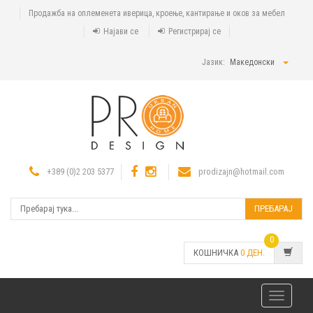
Продажба на оплеменета иверица, кроење, кантирање и оков за мебел
Најави се
Регистрирај се
Јазик:
Македонски
+389 (0)2 203 5377
prodizajn@hotmail.com
ПРЕБАРАЈ
0
КОШНИЧКА
0
ДЕН.
Toggle
navigatio