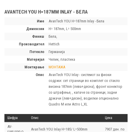
AVANTECH YOU H=187MM INLAY - БЕЛА
Име
AvanTech YOU H=187mm Inlay - Бела
димензии
H= 187mm, L= 500mm
финиш
Белa,
производител
Hettich
потекло
Германија
материјал
Челик, пластика
монтирање
МОНТАЖА
опис
AvanTech YOU Inlay - системот за фиоки
содржи: сет страници во комплет со стакло
висина 187mm (лева+десна), фронт конектор
со штрафење, , капаче за страници, задни
држачи (лев+десен), водилки опционално
Quadro M или Actro L,XL
Шифра
Опис
Цена
AV-
AvanTech YOU Inlay H=185/ L=500mm
7907 ден. по
I185/500-Q-