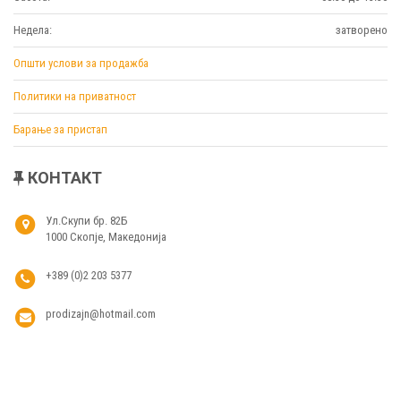
Недела:
затворено
Општи услови за продажба
Политики на приватност
Барање за пристап
КОНТАКТ
Ул.Скупи бр. 82Б
1000 Скопје, Македонија
+389 (0)2 203 5377
prodizajn@hotmail.com