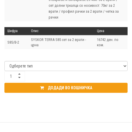
сет долни тркалца со носивост: 70кг за 2
врати / профил рачки за 2 врати / четка за
рачки
Шифра
Опис
Цена
SYSKOR TERRA S85 сет за 2 врати -
16742 ден. по
S85/B-2
црна
ком.
ДОДАДИ ВО КОШНИЧКА