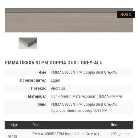
НОВО
PMMA U8805 STPM DOPPIA DUST GREY-ALU
Име
PMMA U8805 STPM Doppia Dust Grey-Alu
производител
Egger
потекло
Австрија
материјал
Поли Mетил Mета Акрилат (ПММА- PMMA)
опис
PMMA U8805 STPM Doppia Dust Grey-Alu.
Препорачливо со декор U732 PM
Шифра
Опис
Цена
PMMA U8805 STPM Doppia Dust Grey-Alu
292 ден. по
93095