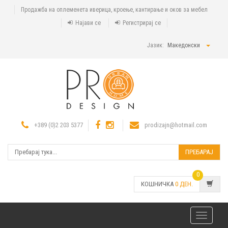
Продажба на оплеменета иверица, кроење, кантирање и оков за мебел
Најави се
Регистрирај се
Јазик:
Македонски
+389 (0)2 203 5377
prodizajn@hotmail.com
ПРЕБАРАЈ
0
КОШНИЧКА
0
ДЕН.
Toggle
navigatio