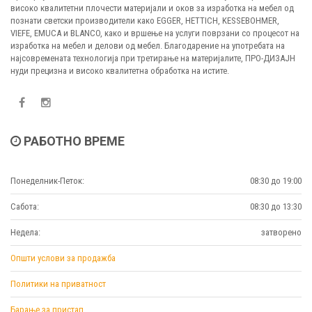
високо квалитетни плочести материјали и оков за изработка на мебел од
познати светски производители како EGGER, HETTICH, KESSEBOHMER,
VIEFE, EMUCA и BLANCO, како и вршење на услуги поврзани со процесот на
изработка на мебел и делови од мебел. Благодарение на употребата на
најсовремената технологија при третирање на материјалите, ПРО-ДИЗАЈН
нуди прецизна и високо квалитетна обработка на истите.
РАБОТНО ВРЕМЕ
Понеделник-Петок:
08:30 до 19:00
Сабота:
08:30 до 13:30
Недела:
затворено
Општи услови за продажба
Политики на приватност
Барање за пристап