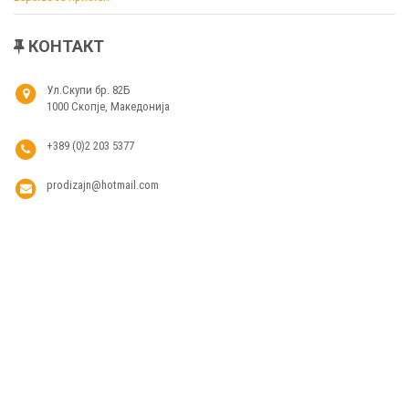
КОНТАКТ
Ул.Скупи бр. 82Б
1000 Скопје, Македонија
+389 (0)2 203 5377
prodizajn@hotmail.com