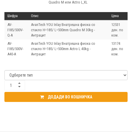
Quadro M или Actro L,XL
Шифра
Опис
Цена
AV-
AvanTech YOU Inlay Внатрешна фиока со
12531
I185/500V-
стакло H=185/ L=500mm Quadro M 30kg -
ден. по
Q-А
Антрацит
ком.
AV-
AvanTech YOU Inlay Внатрешна фиока со
13174
I185/500V-
стакло H=185/ L=500mm Actro L 40kg -
ден. по
А40-А
Антрацит
ком.
ДОДАДИ ВО КОШНИЧКА