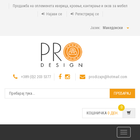
Продажба на оплеменета иверица, кроење, кантирање и оков за мебел
Најави се
Регистрирај се
Јазик:
Македонски
+389 (0)2 203 5377
prodizajn@hotmail.com
ПРЕБАРАЈ
0
КОШНИЧКА
0
ДЕН.
Toggle
navigatio