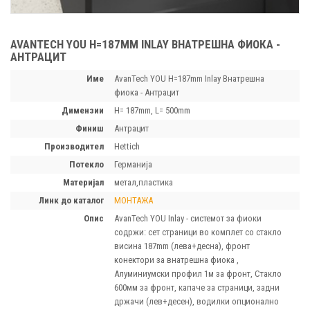
AVANTECH YOU H=187MM INLAY ВНАТРЕШНА ФИОКА -
АНТРАЦИТ
Име
AvanTech YOU H=187mm Inlay Внатрешна
фиока - Антрацит
димензии
H= 187mm, L= 500mm
финиш
Антрацит
производител
Hettich
потекло
Германија
материјал
метал,пластика
линк до каталог
МОНТАЖА
опис
AvanTech YOU Inlay - системот за фиоки
содржи: сет страници во комплет со стакло
висина 187mm (лева+десна), фронт
конектори за внатрешна фиока ,
Алуминиумски профил 1м за фронт, Стакло
600мм за фронт, капаче за страници, задни
држачи (лев+десен), водилки опционално