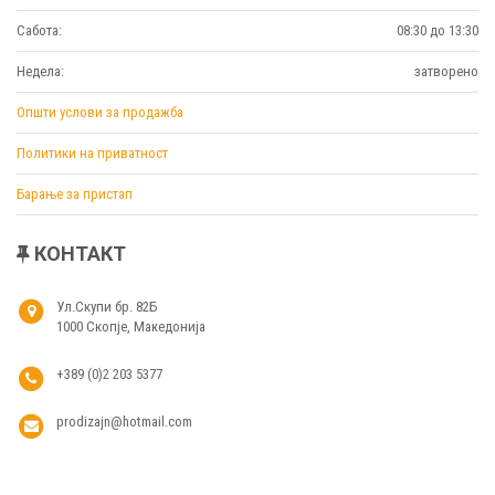
Сабота:
08:30 до 13:30
Недела:
затворено
Општи услови за продажба
Политики на приватност
Барање за пристап
КОНТАКТ
Ул.Скупи бр. 82Б
1000 Скопје, Македонија
+389 (0)2 203 5377
prodizajn@hotmail.com