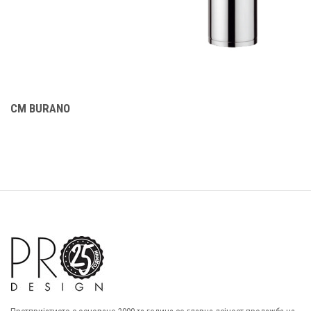
CM BURANO
C