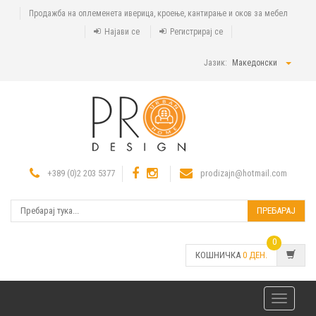
Продажба на оплеменета иверица, кроење, кантирање и оков за мебел
Најави се
Регистрирај се
Јазик:
Македонски
+389 (0)2 203 5377
prodizajn@hotmail.com
ПРЕБАРАЈ
0
КОШНИЧКА
0
ДЕН.
Toggle
navigatio