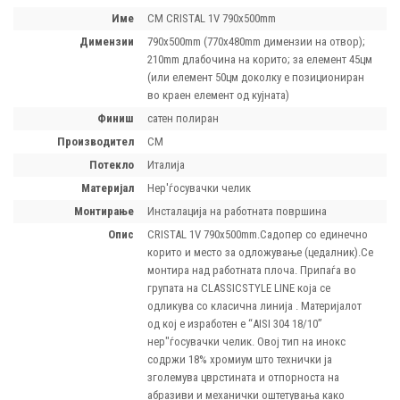
Име
CM CRISTAL 1V 790х500mm
димензии
790x500mm (770x480mm димензии на отвор);
210mm длабочина на корито; за елемент 45цм
(или елемент 50цм доколку е позициониран
во краен елемент од кујната)
финиш
сатен полиран
производител
CM
потекло
Италија
материјал
Нер'ѓосувачки челик
монтирање
Инсталација на работната површина
опис
CRISTAL 1V 790х500mm.Садопер со единечно
корито и место за одложување (цедалник).Се
монтира над работната плоча. Припаѓа во
групата на CLASSICSTYLE LINE која се
одликува со класична линија . Материјалот
од кој е изработен е “AISI 304 18/10”
нер"ѓосувачки челик. Овој тип на инокс
содржи 18% хромиум што технички ја
зголемува цврстината и отпорноста на
абразиви и механички оштетувања како