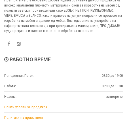
Претпријатието е основано 2000-та година со главна дејност продажба на
високо квалитетни плочести материјали и оков за изработка на мебел од
познати светски производители како EGGER, HETTICH, KESSEBOHMER,
VIEFE, EMUCA и BLANCO, како и вршење на услуги поврзани со процесот на
изработка на мебел и делови од мебел. Благодарение на употребата на
најсовремената технологија при третирање на материјалите, ПРО-ДИЗАЈН
нуди прецизна и високо квалитетна обработка на истите.
РАБОТНО ВРЕМЕ
Понеделник-Петок:
08:30 до 19:00
Сабота:
08:30 до 13:30
Недела:
затворено
Општи услови за продажба
Политики на приватност