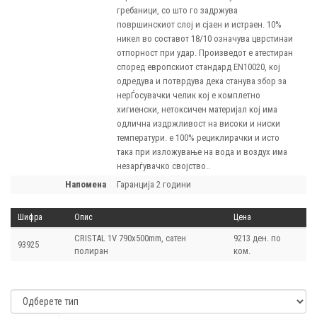
гребаници, со што го задржува
површинскиот слој и сјаен и истраен. 10%
никел во составот 18/10 означува цврстинаи
отпорност при удар. Произведот е атестиран
според европскиот стандард EN10020, кој
одредува и потврдува дека станува збор за
нерЃосувачки челик кој е комплетно
хигиенски, нетоксичен материјал кој има
одлична издржливост на високи и ниски
температури. е 100% рециклирачки и исто
така при изложување на вода и воздух има
незарѓувачко својство..
напомена
Гаранција 2 години
Шифра
Опис
Цена
CRISTAL 1V 790х500mm, сатен
9213 ден. по
93925
полиран
ком.