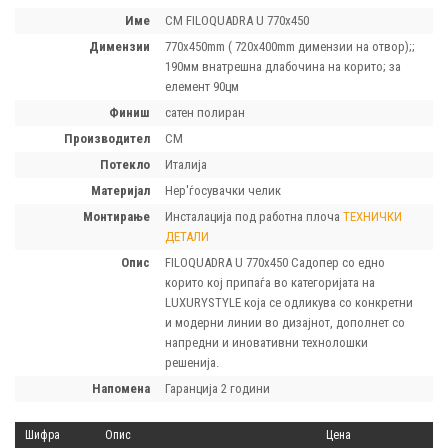
Име
CM FILOQUADRA U 770х450
димензии
770x450mm ( 720x400mm димензии на отвор);;
190мм внатрешна длабочина на корито; за
елемент 90цм
финиш
сатен полиран
производител
CM
потекло
Италија
материјал
Нер'ѓосувачки челик
монтирање
Инсталација под работна плоча
ТЕХНИЧКИ
ДЕТАЛИ
опис
FILOQUADRA U 770х450 Садопер со едно
корито кој припаѓа во категоријата на
LUXURYSTYLE која се одликува со конкретни
и модерни линии во дизајнот, дополнет со
напредни и иновативни технолошки
решенија.
напомена
Гаранција 2 години
Шифра
Опис
Цена