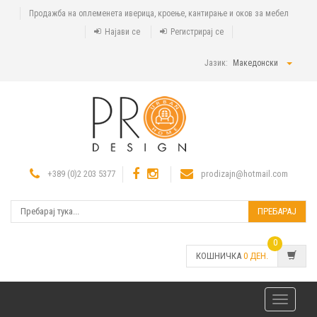
Продажба на оплеменета иверица, кроење, кантирање и оков за мебел
Најави се
Регистрирај се
Јазик:
Македонски
+389 (0)2 203 5377
prodizajn@hotmail.com
ПРЕБАРАЈ
0
КОШНИЧКА
0
ДЕН.
Toggle
navigatio