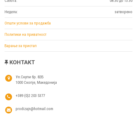
Сабота:
08:30 до 13:30
Недела:
затворено
Општи услови за продажба
Политики на приватност
Барање за пристап
КОНТАКТ
Ул.Скупи бр. 82Б
1000 Скопје, Македонија
+389 (0)2 203 5377
prodizajn@hotmail.com