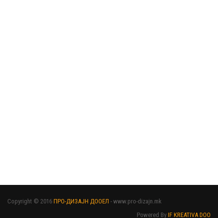
Copyright © 2016
ПРО-ДИЗАЈН ДООЕЛ
- www.pro-dizajn.mk
Powered By
IF KREATIVA DOO