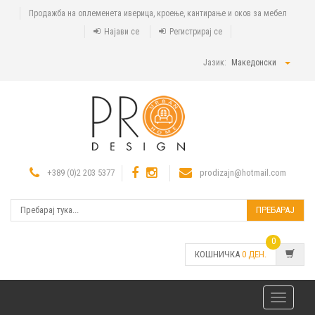
Продажба на оплеменета иверица, кроење, кантирање и оков за мебел
Најави се
Регистрирај се
Јазик:
Македонски
+389 (0)2 203 5377
prodizajn@hotmail.com
ПРЕБАРАЈ
0
КОШНИЧКА
0
ДЕН.
Toggle
navigatio