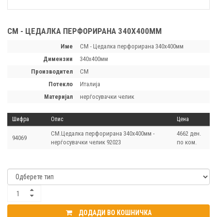
CM - ЦЕДАЛКА ПЕРФОРИРАНА 340Х400ММ
Име
CM - Цедалка перфорирана 340х400мм
димензии
340х400мм
производител
CM
потекло
Италија
материјал
нерѓосувачки челик
Шифра
Опис
Цена
CM.Цедалка перфорирана 340х400мм -
4662 ден.
94069
нерѓосувачки челик 92023
по ком.
ДОДАДИ ВО КОШНИЧКА