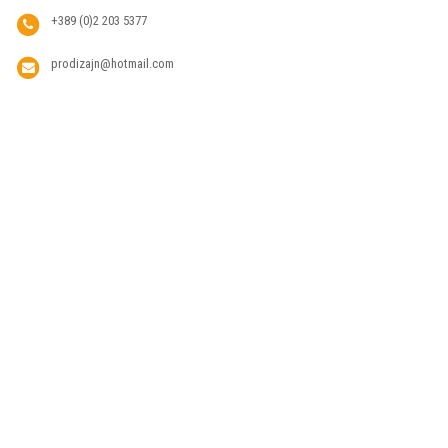
+389 (0)2 203 5377
prodizajn@hotmail.com