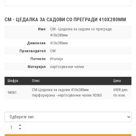
CM - ЦЕДАЛКА ЗА САДОВИ СО ПРЕГРАДИ 410Х280ММ
Име
CM - Цедалка за садови со прегради
410х280мм
димензии
410х280мм
производител
CM
потекло
Италија
материјал
нерѓосувачки челик
Шифра
Опис
Цена
CM.Цедалка за садови 410х280мм
6938 ден.
94061
перфорирана - нерѓосувачки челик 92065
по ком.