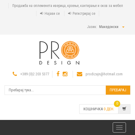
Продажба на оплеменета иверица, кроење, кантирање и оков за мебел
Најави се
Регистрирај се
Јазик:
Македонски
+389 (0)2 203 5377
prodizajn@hotmail.com
ПРЕБАРАЈ
0
КОШНИЧКА
0
ДЕН.
Toggle
navigatio