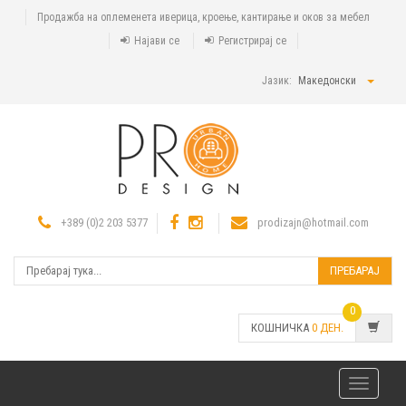
Продажба на оплеменета иверица, кроење, кантирање и оков за мебел
Најави се
Регистрирај се
Јазик:
Македонски
+389 (0)2 203 5377
prodizajn@hotmail.com
ПРЕБАРАЈ
0
КОШНИЧКА
0
ДЕН.
Toggle
navigatio