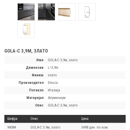
GOLA-C 3,9М, ЗЛАТО
Име
GOLA-C 3,9м, злато
димензии
L=3,9m
финиш
злато
производител
Emuca
потекло
Италија
материјал
Алуминиум
опис
GOLA-C 3,9м, злато
Шифра
Опис
Цена
94084
GOLA-C 3.9м, злато
3498 ден. по ком.