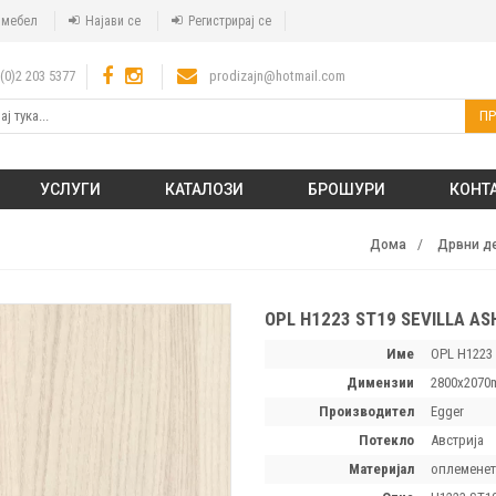
а мебел
Најави се
Регистрирај се
(0)2 203 5377
prodizajn@hotmail.com
ПР
УСЛУГИ
КАТАЛОЗИ
БРОШУРИ
КОНТ
Дома
Дрвни де
OPL H1223 ST19 SEVILLA AS
Име
OPL H1223 
димензии
2800х2070
производител
Egger
потекло
Австрија
материјал
оплеменет