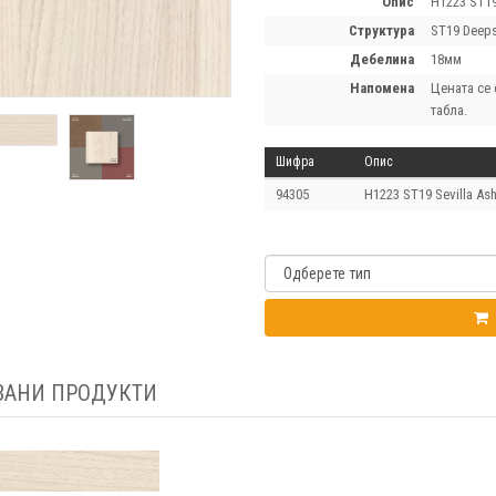
опис
H1223 ST19
структура
ST19 Deeps
дебелина
18мм
напомена
Цената се 
табла.
Шифра
Опис
94305
H1223 ST19 Sevilla As
ЗАНИ ПРОДУКТИ