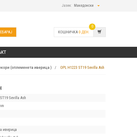
Јазик:
Македонски
0
ЕБАРАЈ
КОШНИЧКА
0
ДЕН.
АКТ
OPL H1223 ST19 Sevilla Ash
кори (оплеменета иверица )
H
ST19 Sevilla Ash
mm
а иверица