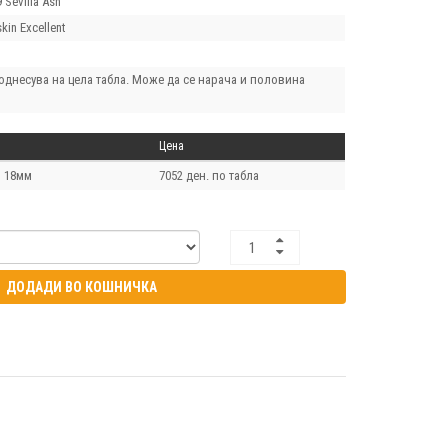
 Sevilla Ash
kin Excellent
однесува на цела табла. Може да се нарача и половина
Цена
h 18мм
7052 ден. по табла
ДОДАДИ ВО КОШНИЧКА