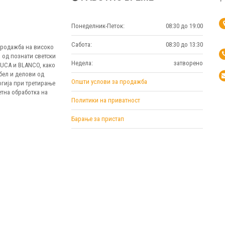
Понеделник-Петок:
08:30 до 19:00
Сабота:
08:30 до 13:30
 продажба на високо
 од познати светски
Недела:
затворено
MUCA и BLANCO, како
бел и делови од
Општи услови за продажба
огија при третирање
тна обработка на
Политики на приватност
Барање за пристап