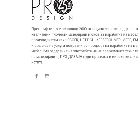
Претпријатието е основано 2000-та година со главна дејност
квалитетни плочести материјали и оков за изработка на мебел
производители како EGGER, HETTICH, KESSEBOHMER, VIEFE, E
и вршење на услуги поврзани со процесот на изработка на ме
мебел. Благодарение на употребата на најсовремената технол
на материјалите, ПРО-ДИЗАЈН нуди прецизна и високо квалите
истите.