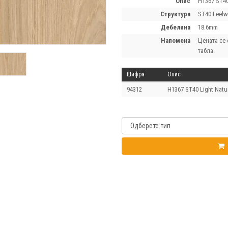
опис
H1367 ST40
структура
ST40 Feelw
дебелина
18.6mm
напомена
Цената се 
табла.
Шифра
Опис
94312
H1367 ST40 Light Natu