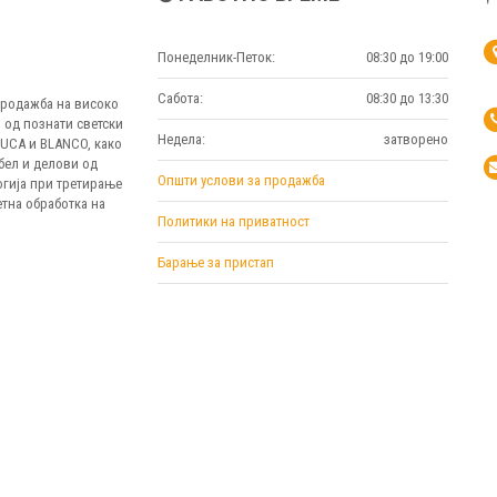
Понеделник-Петок:
08:30 до 19:00
Сабота:
08:30 до 13:30
 продажба на високо
 од познати светски
Недела:
затворено
MUCA и BLANCO, како
бел и делови од
Општи услови за продажба
огија при третирање
тна обработка на
Политики на приватност
Барање за пристап