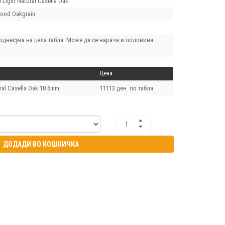
 Light Natural Casella Oak
ood Oakgrain
однесува на цела табла. Може да се нарача и половина
Цена
ral Casella Oak 18.6mm
11113 ден. по табла
ДОДАДИ ВО КОШНИЧКА