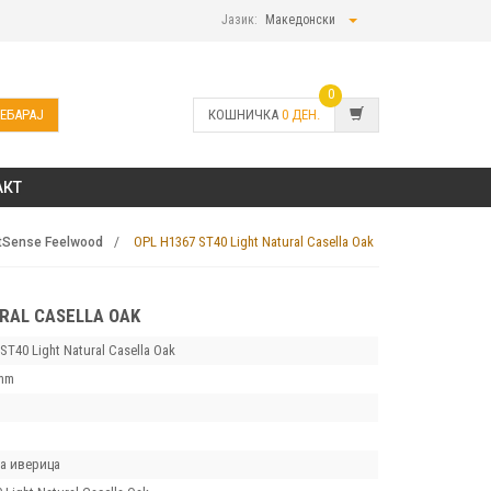
Јазик:
Македонски
0
ЕБАРАЈ
КОШНИЧКА
0
ДЕН.
АКТ
OPL H1367 ST40 Light Natural Casella Oak
tSense Feelwood
URAL CASELLA OAK
ST40 Light Natural Casella Oak
mm
а иверица