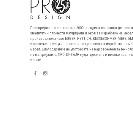
Претпријатието е основано 2000-та година со главна дејност
квалитетни плочести материјали и оков за изработка на мебел
производители како EGGER, HETTICH, KESSEBOHMER, VIEFE, E
и вршење на услуги поврзани со процесот на изработка на ме
мебел. Благодарение на употребата на најсовремената технол
на материјалите, ПРО-ДИЗАЈН нуди прецизна и високо квалите
истите.