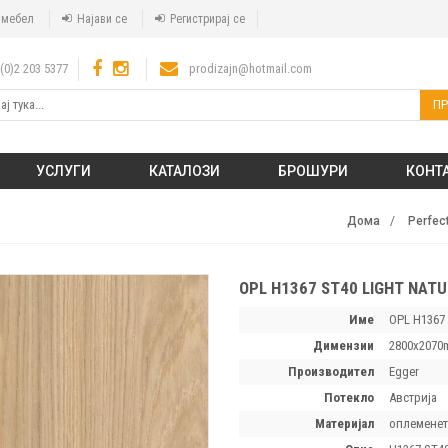
а мебел
Најави се
Регистрирај се
(0)2 203 5377
prodizajn@hotmail.com
ПР
УСЛУГИ
КАТАЛОЗИ
БРОШУРИ
КОНТ
Дома
Perfec
OPL H1367 ST40 LIGHT NAT
Име
OPL H1367 
димензии
2800х2070
производител
Egger
потекло
Австрија
материјал
оплеменет