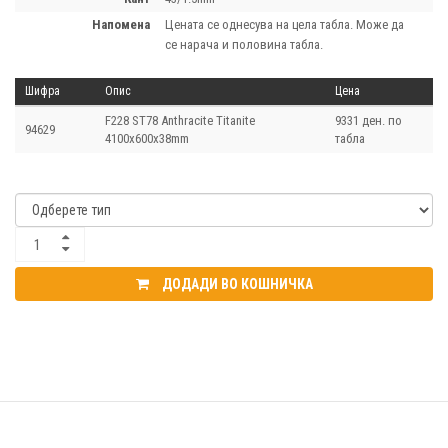
напомена
Цената се однесува на цела табла. Може да
се нарача и половина табла.
Шифра
Опис
Цена
F228 ST78 Anthracite Titanite
9331 ден. по
94629
4100x600x38mm
табла
ДОДАДИ ВО КОШНИЧКА