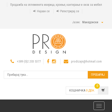
Продажба на оплеменета иверица, кроење, кантирање и оков за мебел
Најави се
Регистрирај се
Јазик:
Македонски
+389 (0)2 203 5377
prodizajn@hotmail.com
ПРЕБАРАЈ
0
КОШНИЧКА
0
ДЕН.
Toggle
navigatio