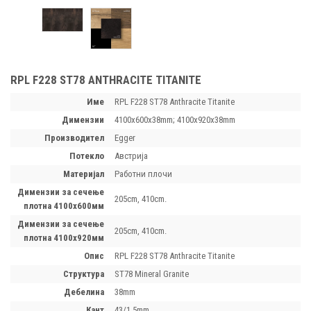
RPL F228 ST78 ANTHRACITE TITANITE
Име
RPL F228 ST78 Anthracite Titanite
димензии
4100x600x38mm; 4100x920x38mm
производител
Egger
потекло
Австрија
материјал
Работни плочи
димензии за сечење
205cm, 410cm.
плотна 4100х600мм
димензии за сечење
205cm, 410cm.
плотна 4100х920мм
опис
RPL F228 ST78 Anthracite Titanite
структура
ST78 Mineral Granite
дебелина
38mm
кант
43/1.5mm