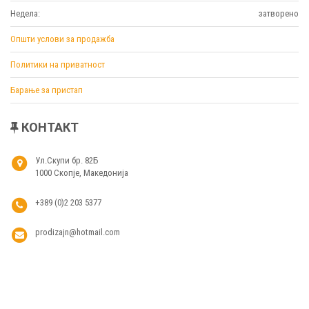
Недела:
затворено
Општи услови за продажба
Политики на приватност
Барање за пристап
КОНТАКТ
Ул.Скупи бр. 82Б
1000 Скопје, Македонија
+389 (0)2 203 5377
prodizajn@hotmail.com