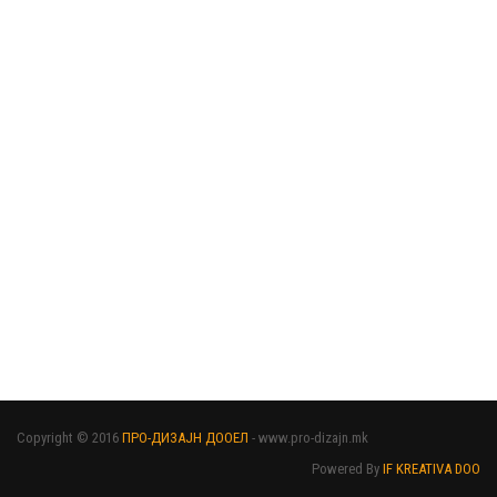
Copyright © 2016
ПРО-ДИЗАЈН ДООЕЛ
- www.pro-dizajn.mk
Powered By
IF KREATIVA DOO