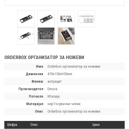
ORDERBOX ОРГАНИЗАТОР ЗА НОЖЕВИ
Име
Orderbox организатор за ножеви
димензии
470x150xH55mm
финиш
антрацит
производител
Emuca
потекло
Италија
материјал
нер'ѓосувачки челик
опис
Orderbox организатор за ножеви
Шифра
Опис
Цена