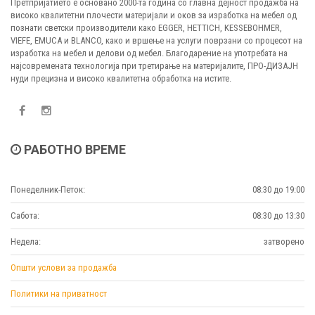
Претпријатието е основано 2000-та година со главна дејност продажба на
високо квалитетни плочести материјали и оков за изработка на мебел од
познати светски производители како EGGER, HETTICH, KESSEBOHMER,
VIEFE, EMUCA и BLANCO, како и вршење на услуги поврзани со процесот на
изработка на мебел и делови од мебел. Благодарение на употребата на
најсовремената технологија при третирање на материјалите, ПРО-ДИЗАЈН
нуди прецизна и високо квалитетна обработка на истите.
РАБОТНО ВРЕМЕ
Понеделник-Петок:
08:30 до 19:00
Сабота:
08:30 до 13:30
Недела:
затворено
Општи услови за продажба
Политики на приватност