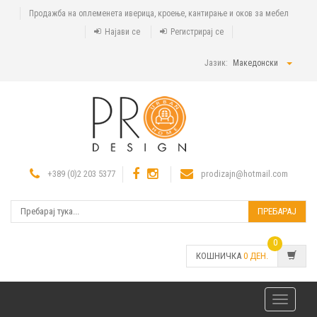
Продажба на оплеменета иверица, кроење, кантирање и оков за мебел
Најави се
Регистрирај се
Јазик:
Македонски
+389 (0)2 203 5377
prodizajn@hotmail.com
ПРЕБАРАЈ
0
КОШНИЧКА
0
ДЕН.
Toggle
navigatio