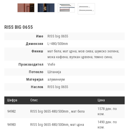
RISS BIG 0655
Име
RISS big 0655
димензии
L=480/500mm
финиш
мат бела; мат црна; мов сива; шумско зелена;
мока кафена; вулкан црвена; темно сина;
производител
Viefe
потекло
Шпанија
материјал
алуминиум
наслов
RISS big 0655
Шифра
Опис
Цена
1578 ден. по
94982
RISS big 0655 480/500mm , мат бела
ком.
1490 ден. по
94983
RISS big 0655 480/500mm, мат црна
ком.