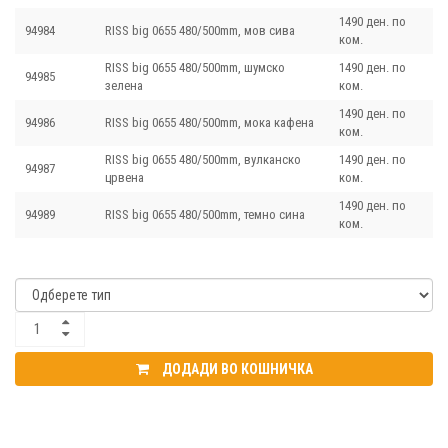
1490 ден. по
94984
RISS big 0655 480/500mm, мов сива
ком.
RISS big 0655 480/500mm, шумско
1490 ден. по
94985
зелена
ком.
1490 ден. по
94986
RISS big 0655 480/500mm, мока кафена
ком.
RISS big 0655 480/500mm, вулканско
1490 ден. по
94987
црвена
ком.
1490 ден. по
94989
RISS big 0655 480/500mm, темно сина
ком.
ДОДАДИ ВО КОШНИЧКА