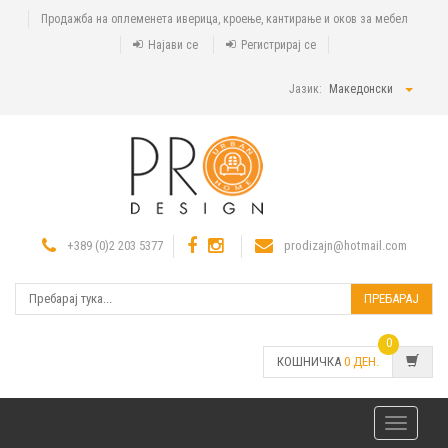
Продажба на оплеменета иверица, кроење, кантирање и оков за мебел
Најави се
Регистрирај се
Јазик:
Македонски
+389 (0)2 203 5377
prodizajn@hotmail.com
ПРЕБАРАЈ
0
КОШНИЧКА
0
ДЕН.
Toggle
navigatio