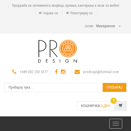
Продажба на оплеменета иверица, кроење, кантирање и оков за мебел
Најави се
Регистрирај се
Јазик:
Македонски
+389 (0)2 203 5377
prodizajn@hotmail.com
ПРЕБАРАЈ
0
КОШНИЧКА
0
ДЕН.
Toggle
navigatio