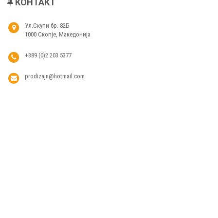
КОНТАКТ
Ул.Скупи бр. 82Б
1000 Скопје, Македонија
+389 (0)2 203 5377
prodizajn@hotmail.com