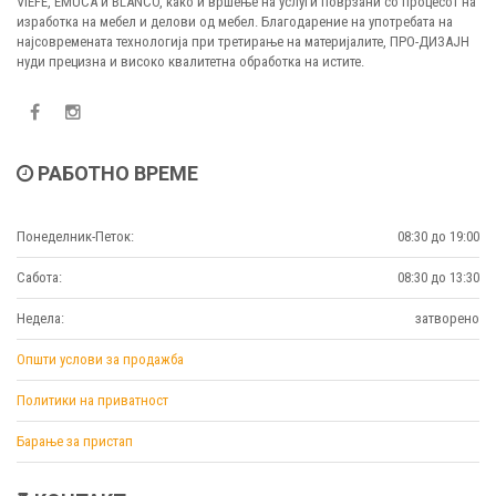
VIEFE, EMUCA и BLANCO, како и вршење на услуги поврзани со процесот на
изработка на мебел и делови од мебел. Благодарение на употребата на
најсовремената технологија при третирање на материјалите, ПРО-ДИЗАЈН
нуди прецизна и високо квалитетна обработка на истите.
РАБОТНО ВРЕМЕ
Понеделник-Петок:
08:30 до 19:00
Сабота:
08:30 до 13:30
Недела:
затворено
Општи услови за продажба
Политики на приватност
Барање за пристап