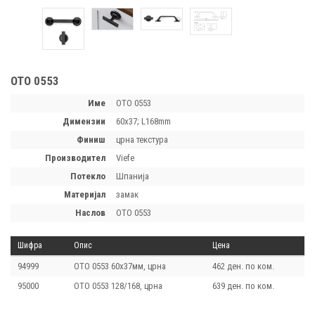
OTO 0553
Име
OTO 0553
димензии
60x37; L168mm
финиш
црна текстура
производител
Viefe
потекло
Шпанија
материјал
замак
наслов
OTO 0553
Шифра
Опис
Цена
94999
OTO 0553 60х37мм, црна
462 ден. по ком.
95000
OTO 0553 128/168, црна
639 ден. по ком.