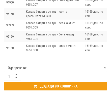
Kansas батерија со туш - сива турмалин
16169 ден. по
94960
9551.G07
ком.
Kansas батерија со туш - жолта
16169 ден. по
95158
арагонит 9551.G03
ком.
Kansas батерија со туш - бела хаулит
16169 ден. по
95959
9551.G05
ком.
Kansas батерија со туш - бела кварц
16169 ден. по
95159
9551.G04
ком.
Kansas батерија со туш - сива хематит
16169 ден. по
95160
9551.G08
ком.
ДОДАДИ ВО КОШНИЧКА