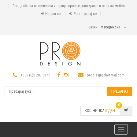
Продажба на оплеменета иверица, кроење, кантирање и оков за мебел
Најави се
Регистрирај се
Јазик:
Македонски
+389 (0)2 203 5377
prodizajn@hotmail.com
ПРЕБАРАЈ
0
КОШНИЧКА
0
ДЕН.
Toggle
navigatio