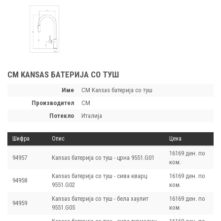
CM KANSAS БАТЕРИЈА СО ТУШ
Име
CM Kansas батерија со туш
производител
CM
потекло
Италија
Шифра
Опис
Цена
16169 ден. по
94957
Kansas батерија со туш - црна 9551.G01
ком.
Kansas батерија со туш - сива кварц
16169 ден. по
94958
9551.G02
ком.
Kansas батерија со туш - бела хаулит
16169 ден. по
94959
9551.G05
ком.