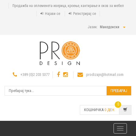
Продажба на оплеменета иверица, кроење, кантирање и оков за мебел
Најави се
Регистрирај се
Јазик:
Македонски
+389 (0)2 203 5377
prodizajn@hotmail.com
ПРЕБАРАЈ
0
КОШНИЧКА
0
ДЕН.
Toggle
navigatio