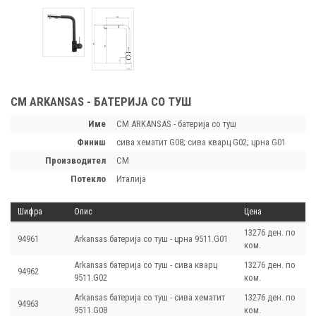
CM ARKANSAS - БАТЕРИЈА СО ТУШ
Име
CM ARKANSAS - батерија со туш
финиш
сива хематит G08; сива кварц G02; црна G01
производител
CM
потекло
Италија
Шифра
Опис
Цена
13276 ден. по
94961
Arkansas батерија со туш - црна 9511.G01
ком.
Arkansas батерија со туш - сива кварц
13276 ден. по
94962
9511.G02
ком.
Arkansas батерија со туш - сива хематит
13276 ден. по
94963
9511.G08
ком.