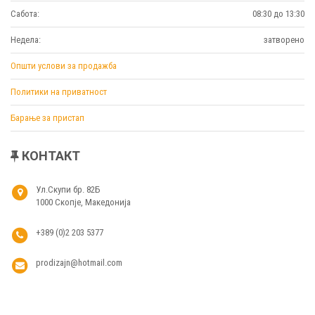
Сабота:
08:30 до 13:30
Недела:
затворено
Општи услови за продажба
Политики на приватност
Барање за пристап
КОНТАКТ
Ул.Скупи бр. 82Б
1000 Скопје, Македонија
+389 (0)2 203 5377
prodizajn@hotmail.com