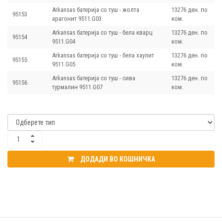
Arkansas батерија со туш - жолта
13276 ден. по
95153
арагонит 9511.G03
ком.
Arkansas батерија со туш - бела кварц
13276 ден. по
95154
9511.G04
ком.
Arkansas батерија со туш - бела хаулит
13276 ден. по
95155
9511.G05
ком.
Arkansas батерија со туш - сива
13276 ден. по
95156
турмалин 9511.G07
ком.
ДОДАДИ ВО КОШНИЧКА