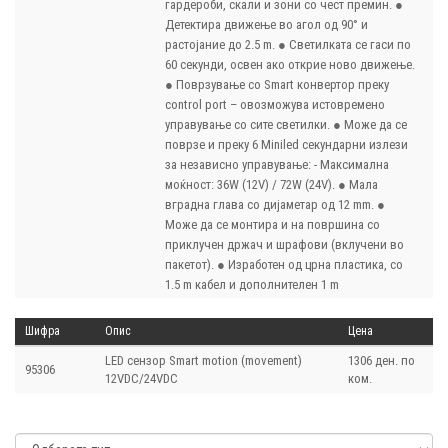
гардероби, скали и зони со чест премин. ●
Детектира движење во агол од 90° и
растојание до 2.5 m. ● Светилката се гаси по
60 секунди, освен ако открие ново движење.
● Поврзување со Smart конвертор преку
control port – овозможува истовремено
управување со сите светилки. ● Може да се
поврзе и преку 6 Miniled секундарни излези
за независно управување: - Максимална
моќност: 36W (12V) / 72W (24V). ● Mала
вградна глава со дијаметар од 12 mm. ●
Може да се монтира и на површина со
приклучен држач и шрафови (вклучени во
пакетот). ● Изработен од црна пластика, со
1.5 m кабел и дополнителен 1 m
Шифра
Опис
Цена
LED сензор Smart motion (movement)
1306 ден. по
95306
12VDC/24VDC
ком.