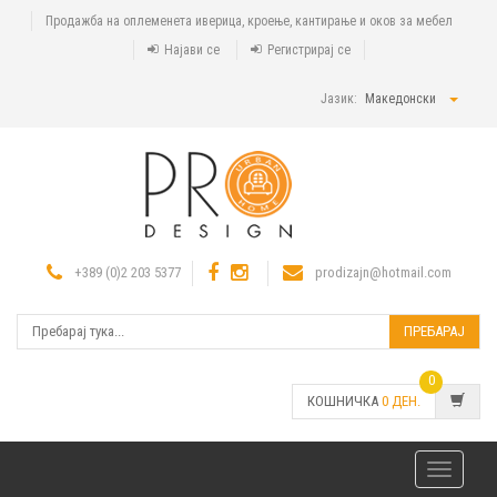
Продажба на оплеменета иверица, кроење, кантирање и оков за мебел
Најави се
Регистрирај се
Јазик:
Македонски
+389 (0)2 203 5377
prodizajn@hotmail.com
ПРЕБАРАЈ
0
КОШНИЧКА
0
ДЕН.
Toggle
navigatio