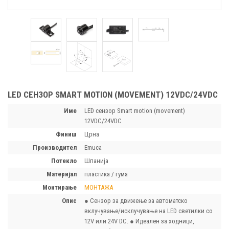
LED СЕНЗОР SMART MOTION (MOVEMENT) 12VDC/24VDC
Име
LED сензор Smart motion (movement)
12VDC/24VDC
финиш
Црна
производител
Emuca
потекло
Шпанија
материјал
пластика / гума
монтирање
МОНТАЖА
опис
● Сензор за движење за автоматско
вклучување/исклучување на LED светилки со
12V или 24V DC. ● Идеален за ходници,