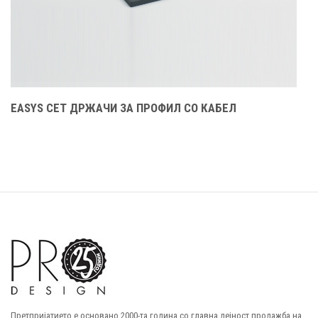
EASYS СЕТ ДРЖАЧИ ЗА ПРОФИЛ СО КАБЕЛ
E
Претпријатието е основано 2000-та година со главна дејност продажба на