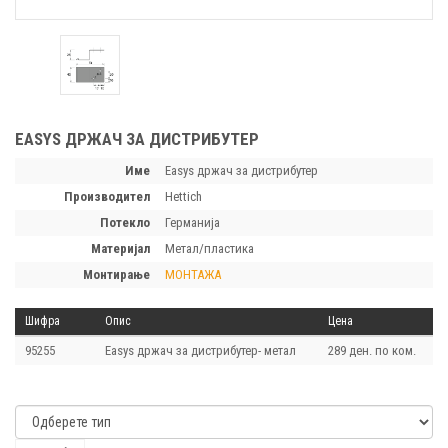
EASYS ДРЖАЧ ЗА ДИСТРИБУТЕР
Име
Easys држач за дистрибутер
производител
Hettich
потекло
Германија
материјал
Метал/пластика
монтирање
МОНТАЖА
Шифра
Опис
Цена
95255
Easys држач за дистрибутер- метал
289 ден. по ком.