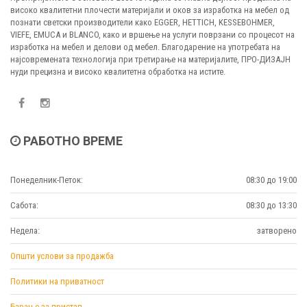
високо квалитетни плочести материјали и оков за изработка на мебел од
познати светски производители како EGGER, HETTICH, KESSEBOHMER,
VIEFE, EMUCA и BLANCO, како и вршење на услуги поврзани со процесот на
изработка на мебел и делови од мебел. Благодарение на употребата на
најсовремената технологија при третирање на материјалите, ПРО-ДИЗАЈН
нуди прецизна и високо квалитетна обработка на истите.
РАБОТНО ВРЕМЕ
Понеделник-Петок:
08:30 до 19:00
Сабота:
08:30 до 13:30
Недела:
затворено
Општи услови за продажба
Политики на приватност
Барање за пристап