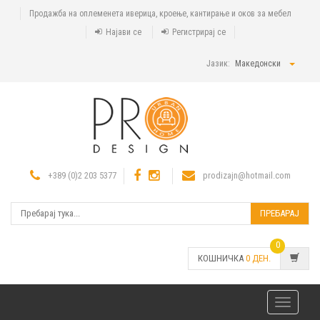
Продажба на оплеменета иверица, кроење, кантирање и оков за мебел
Најави се
Регистрирај се
Јазик:
Македонски
+389 (0)2 203 5377
prodizajn@hotmail.com
ПРЕБАРАЈ
0
КОШНИЧКА
0
ДЕН.
Toggle
navigatio