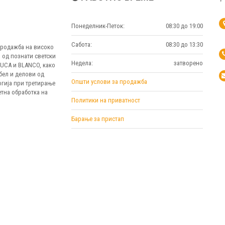
Понеделник-Петок:
08:30 до 19:00
Сабота:
08:30 до 13:30
 продажба на високо
 од познати светски
Недела:
затворено
MUCA и BLANCO, како
бел и делови од
Општи услови за продажба
огија при третирање
тна обработка на
Политики на приватност
Барање за пристап