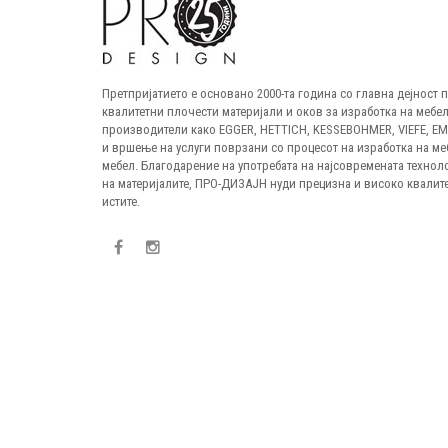
Претпријатието е основано 2000-та година со главна дејност
квалитетни плочести материјали и оков за изработка на мебел
производители како EGGER, HETTICH, KESSEBOHMER, VIEFE, E
и вршење на услуги поврзани со процесот на изработка на ме
мебел. Благодарение на употребата на најсовремената технол
на материјалите, ПРО-ДИЗАЈН нуди прецизна и високо квалите
истите.