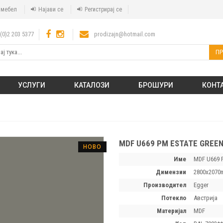
а мебел
Најави се
Регистрирај се
(0)2 203 5377
prodizajn@hotmail.com
ПР
УСЛУГИ
КАТАЛОЗИ
БРОШУРИ
КОНТ
MDF U669 PM ESTATE GREE
НОВО
Име
MDF U669 P
димензии
2800х2070
производител
Egger
потекло
Австрија
материјал
MDF