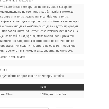
*/7023**/ NCS S5502-G50Y
M Estate Green е колоритен, но ненаметлив декор. Во
 од инциденцата на светлина и комбинацијата, може да
ко сива или топла зелена нијанса. Нејзината топла,
нијанса ја поврзува природноста со урбаната елеганција и
е хармонично да се комбинира со дрва и други природни
. Лак површината PM PerfectSense Premium Matt и дава на
ијанса посебно кадифенаа, мека тактилност и уникатен
и впечаток. Својствата за отпорност на отпечатоци од
усовршуваат изгледот и чувството на оваа мат површина.
ните се исто така погодни за хоризонтална употреба.
Sense Premium Matt
3/1mm
 МДФ таблите се продаваат и по четвртина табла.
Цена
reen 19мм
16836 ден. по табла