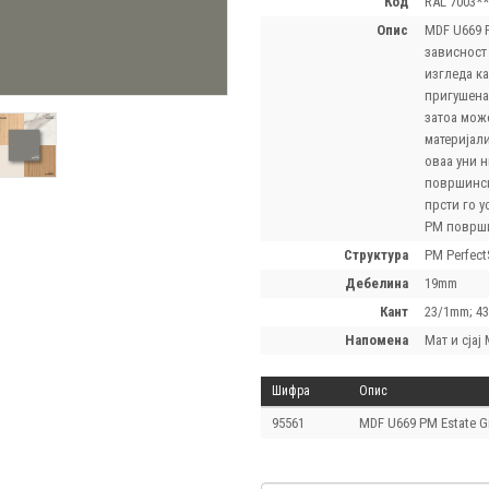
код
RAL 7003*
опис
MDF U669 P
зависност
изгледа ка
пригушена 
затоа мож
материјали
оваа уни н
површинск
прсти го 
PM површи
структура
PM Perfect
дебелина
19mm
кант
23/1mm; 4
напомена
Мат и сјај
Шифра
Опис
95561
MDF U669 PM Estate G