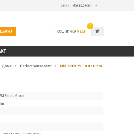
Јазик:
Македонски
0
ЕБАРАЈ
КОШНИЧКА
0
ДЕН.
АКТ
MDF U669 PM Estate Green
Дома
PerfectSense Matt
N
M Estate Green
mm