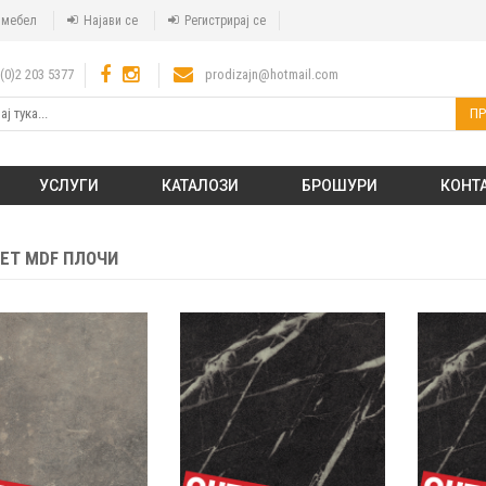
а мебел
Најави се
Регистрирај се
(0)2 203 5377
prodizajn@hotmail.com
ПР
УСЛУГИ
КАТАЛОЗИ
БРОШУРИ
КОНТ
ET MDF ПЛОЧИ