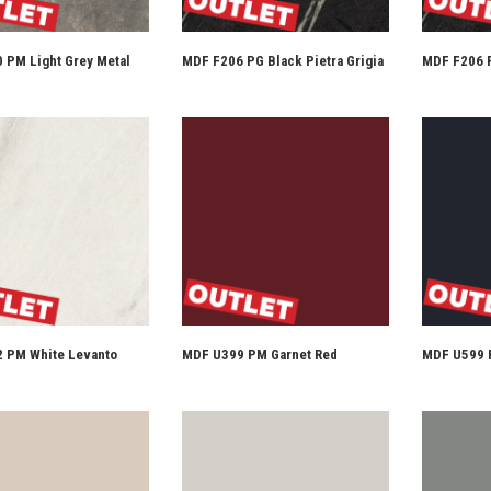
 PM Light Grey Metal
MDF F206 PG Black Pietra Grigia
MDF F206 P
 PM White Levanto
MDF U399 PM Garnet Red
MDF U599 