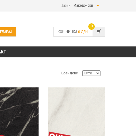
Јазик:
Македонски
0
ЕБАРАЈ
КОШНИЧКА
0
ДЕН.
АКТ
Брендови