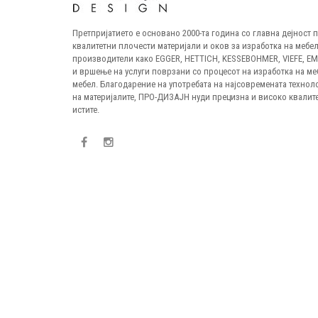
Претпријатието е основано 2000-та година со главна дејност
квалитетни плочести материјали и оков за изработка на мебел
производители како EGGER, HETTICH, KESSEBOHMER, VIEFE, E
и вршење на услуги поврзани со процесот на изработка на ме
мебел. Благодарение на употребата на најсовремената технол
на материјалите, ПРО-ДИЗАЈН нуди прецизна и високо квалите
истите.