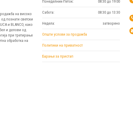
Понеделник-Петок:
08:30 до 19:00
Сабота:
08:30 до 13:30
 продажба на високо
 од познати светски
Недела:
затворено
MUCA и BLANCO, како
бел и делови од
Општи услови за продажба
огија при третирање
тна обработка на
Политики на приватност
Барање за пристап