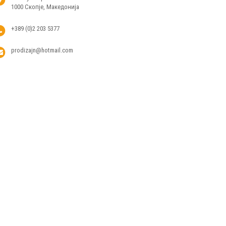
1000 Скопје, Македонија
+389 (0)2 203 5377
prodizajn@hotmail.com