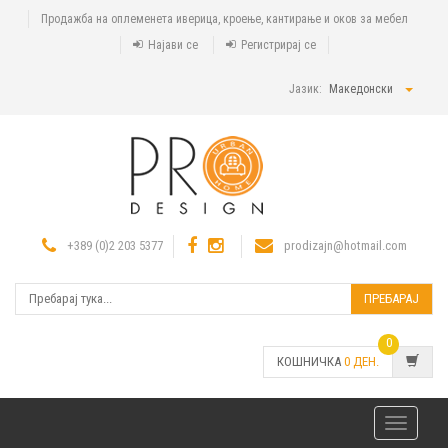
Продажба на оплеменета иверица, кроење, кантирање и оков за мебел
Најави се
Регистрирај се
Јазик:
Македонски
+389 (0)2 203 5377
prodizajn@hotmail.com
ПРЕБАРАЈ
0
КОШНИЧКА
0
ДЕН.
Toggle
navigatio