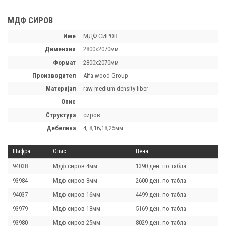
МДФ СИРОВ
Име
МДФ СИРОВ
димензии
2800х2070мм
формат
2800х2070мм
производител
Alfa wood Group
материјал
raw medium density fiber
опис
структура
сиров
дебелина
4; 8;16;18;25мм
Шифра
Опис
Цена
94038
Мдф сиров 4мм
1390 ден. по табла
93984
Мдф сиров 8мм
2600 ден. по табла
94037
Мдф сиров 16мм
4499 ден. по табла
93979
Мдф сиров 18мм
5169 ден. по табла
93980
Мдф сиров 25мм
8029 ден. по табла