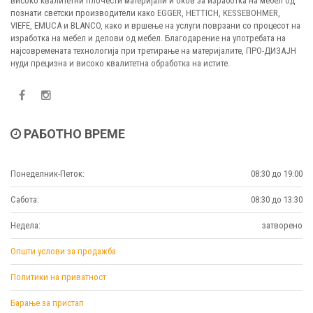
високо квалитетни плочести материјали и оков за изработка на мебел од
познати светски производители како EGGER, HETTICH, KESSEBOHMER,
VIEFE, EMUCA и BLANCO, како и вршење на услуги поврзани со процесот на
изработка на мебел и делови од мебел. Благодарение на употребата на
најсовремената технологија при третирање на материјалите, ПРО-ДИЗАЈН
нуди прецизна и високо квалитетна обработка на истите.
РАБОТНО ВРЕМЕ
Понеделник-Петок:
08:30 до 19:00
Сабота:
08:30 до 13:30
Недела:
затворено
Општи услови за продажба
Политики на приватност
Барање за пристап