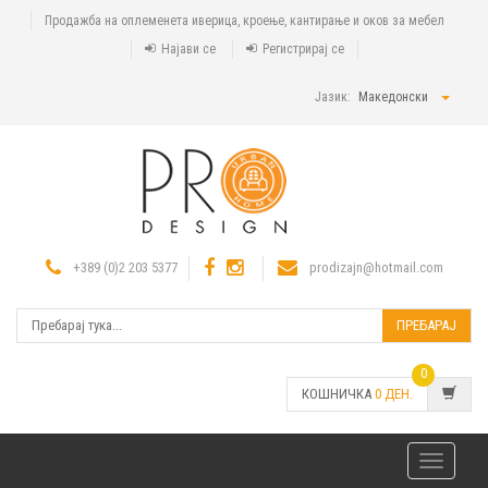
Продажба на оплеменета иверица, кроење, кантирање и оков за мебел
Најави се
Регистрирај се
Јазик:
Македонски
+389 (0)2 203 5377
prodizajn@hotmail.com
ПРЕБАРАЈ
0
КОШНИЧКА
0
ДЕН.
Toggle
navigatio