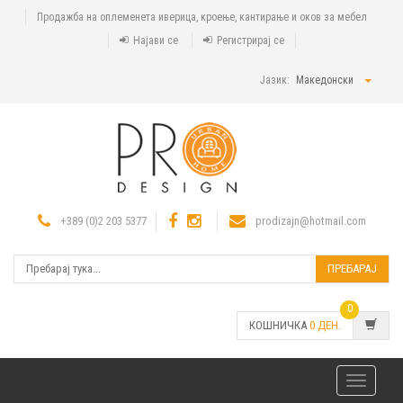
Продажба на оплеменета иверица, кроење, кантирање и оков за мебел
Најави се
Регистрирај се
Јазик:
Македонски
+389 (0)2 203 5377
prodizajn@hotmail.com
ПРЕБАРАЈ
0
КОШНИЧКА
0
ДЕН.
Toggle
navigatio