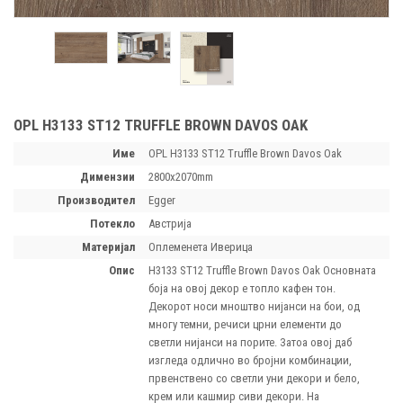
OPL H3133 ST12 TRUFFLE BROWN DAVOS OAK
Име
OPL H3133 ST12 Truffle Brown Davos Oak
димензии
2800х2070mm
производител
Egger
потекло
Австрија
материјал
Оплеменета Иверица
опис
H3133 ST12 Truffle Brown Davos Oak Основната
боја на овој декор е топло кафен тон.
Декорот носи мноштво нијанси на бои, од
многу темни, речиси црни елементи до
светли нијанси на порите. Затоа овој даб
изгледа одлично во бројни комбинации,
првенствено со светли уни декори и бело,
крем или кашмир сиви декори. На