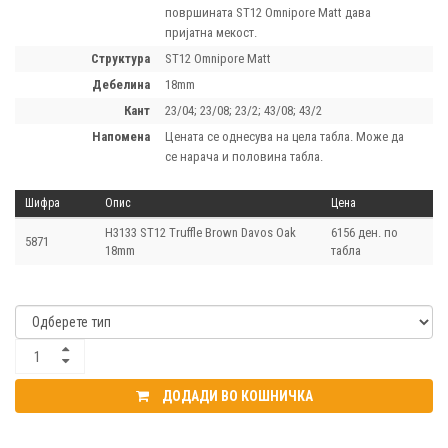
површината ST12 Omnipore Matt дава
пријатна мекост.
структура
ST12 Omnipore Matt
дебелина
18mm
кант
23/04; 23/08; 23/2; 43/08; 43/2
напомена
Цената се однесува на цела табла. Може да
се нарача и половина табла.
Шифра
Опис
Цена
H3133 ST12 Truffle Brown Davos Oak
6156 ден. по
5871
18mm
табла
ДОДАДИ ВО КОШНИЧКА