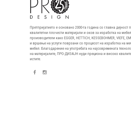
Претпријатието е основано 2000-та година со главна дејност
квалитетни плочести материјали и оков за изработка на мебел
производители како EGGER, HETTICH, KESSEBOHMER, VIEFE, E
и вршење на услуги поврзани со процесот на изработка на ме
мебел. Благодарение на употребата на најсовремената технол
на материјалите, ПРО-ДИЗАЈН нуди прецизна и високо квалите
истите.