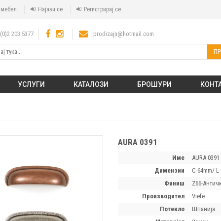
а мебел
Најави се
Регистрирај се
(0)2 203 5377
prodizajn@hotmail.com
ПР
УСЛУГИ
КАТАЛОЗИ
БРОШУРИ
КОНТ
AURA 0391
Име
AURA 0391
димензии
C-64mm/ L
финиш
Z66-Античк
производител
Viefe
потекло
Шпанија