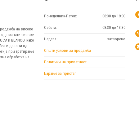
Понеделник-Петок:
08:30 до 19:00
Сабота:
08:30 до 13:30
 продажба на високо
 од познати светски
Недела:
затворено
MUCA и BLANCO, како
бел и делови од
Општи услови за продажба
огија при третирање
тна обработка на
Политики на приватност
Барање за пристап