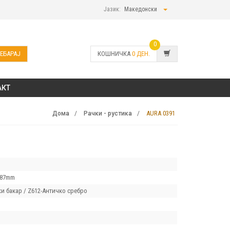
Јазик:
Македонски
0
ЕБАРАЈ
КОШНИЧКА
0
ДЕН.
АКТ
AURA 0391
Дома
Рачки - рустика
-87mm
и бакар / Z612-Античко сребро