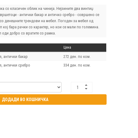
ка со класичен облик на чинија. Нејзините два винтиџ
вршетоци - антички бакар и античко сребро - совршено се
 со денешните трендови на мебел. Погоден за мебел од
п кој бара рачки со карактер, но кои се мали по големина.
 оди добро со вратите со рамка.
Цена
, антички бакар
272 ден. по ком.
, антички сребро
334 ден. по ком.
ДОДАДИ ВО КОШНИЧКА