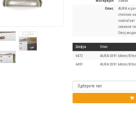
материјал
Замак
опис
AURA е рач
стилски за
совпаѓаат
секаков ти
Овој модел
Шифра
Опис
6472
AURA 0391 64mm/87mm
6491
AURA 0391 64mm/87mm