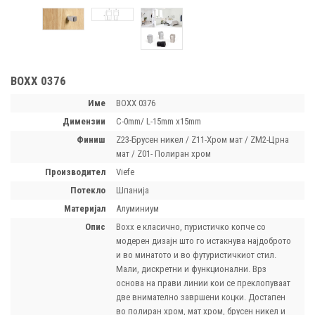
BOXX 0376
Име
BOXX 0376
димензии
C-0mm/ L-15mm x15mm
финиш
Z23-Брусен никел / Z11-Хром мат / ZM2-Црна
мат / Z01- Полиран хром
производител
Viefe
потекло
Шпанија
материјал
Алуминиум
опис
Boxx е класично, пуристичко копче со
модерен дизајн што го истакнува најдоброто
и во минатото и во футуристичкиот стил.
Мали, дискретни и функционални. Врз
основа на прави линии кои се преклопуваат
две внимателно завршени коцки. Достапен
во полиран хром, мат хром, брусен никел и