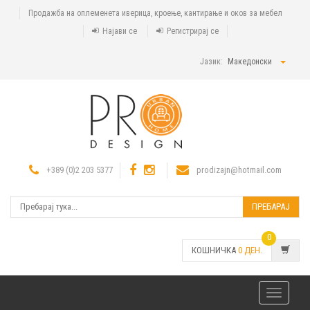
Продажба на оплеменета иверица, кроење, кантирање и оков за мебел
Најави се
Регистрирај се
Јазик:
Македонски
+389 (0)2 203 5377
prodizajn@hotmail.com
ПРЕБАРАЈ
0
КОШНИЧКА
0
ДЕН.
Toggle
navigatio