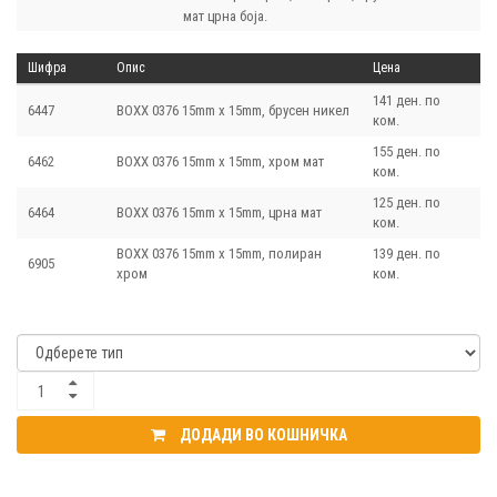
мат црна боја.
Шифра
Опис
Цена
141 ден. по
6447
BOXX 0376 15mm х 15mm, брусен никел
ком.
155 ден. по
6462
BOXX 0376 15mm х 15mm, хром мат
ком.
125 ден. по
6464
BOXX 0376 15mm х 15mm, црна мат
ком.
BOXX 0376 15mm х 15mm, полиран
139 ден. по
6905
хром
ком.
ДОДАДИ ВО КОШНИЧКА