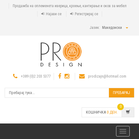
Продажба на оплеменета иверица, кроење, кантирање и оков за мебел
Најави се
Регистрирај се
Јазик:
Македонски
+389 (0)2 203 5377
prodizajn@hotmail.com
ПРЕБАРАЈ
0
КОШНИЧКА
0
ДЕН.
Toggle
navigatio