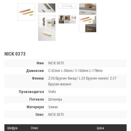
NICK 0373
Име
NICK 0373
димензии
C-32mm L-50mm/ C-160mm L-178mm
финиш
Z-26 Брусен бакар/ L-23 Брусен никел/ Z-27
Брусен месинг
производител
Viefe
потекло
Шпанија
материјал
Замак
опис
NICK 0373
Шифра
Опис
Цена