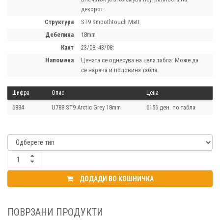
декорот.
структура
ST9 Smoothtouch Matt
дебелина
18mm
кант
23/08; 43/08;
напомена
Цената се однесува на цела табла. Може да
се нарача и половина табла.
Шифра
Опис
Цена
6884
U788 ST9 Arctic Grey 18mm
6156 ден. по табла
ДОДАДИ ВО КОШНИЧКА
ПОВРЗАНИ ПРОДУКТИ