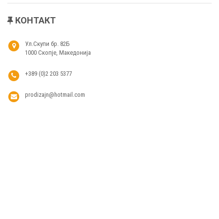
КОНТАКТ
Ул.Скупи бр. 82Б
1000 Скопје, Македонија
+389 (0)2 203 5377
prodizajn@hotmail.com