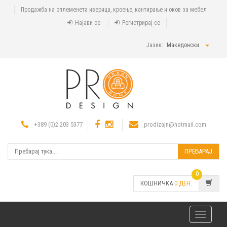
Продажба на оплеменета иверица, кроење, кантирање и оков за мебел
Најави се
Регистрирај се
Јазик:
Македонски
+389 (0)2 203 5377
prodizajn@hotmail.com
ПРЕБАРАЈ
0
КОШНИЧКА
0
ДЕН.
Toggle
navigatio