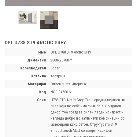
OPL U788 ST9 ARCTIC GREY
Име
OPL U788 ST9 Arctic Grey
димензии
2800х2070mm
производител
Egger
потекло
Австрија
материјал
Оплеменета Иверица
код
NCS S4500-N
опис
U788 ST9 Arctic Grey. Таа е средна нијанса на
сива која во себе има сина боја. Со дрвен
декор, тоа создава силен ладен контраст и
изгледа добро во затемнети комбинации со
материјали како бетон. Структурата ST9
Smoothtouch Matt со својот кадифен
впечаток ја зголемува неутралноста на