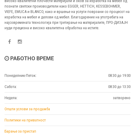
високо квалитетни плочести материјали и оков за изработка на мебел од
познати светски производители како EGGER, HETTICH, KESSEBOHMER,
VIEFE, EMUCA и BLANCO, како и вршење на услуги поврзани со процесот на
изработка на мебел и делови од мебел. Благодарение на употребата на
најсовремената технологија при третирање на материјалите, ПРО-ДИЗАЈН
нуди прецизна и високо квалитетна обработка на истите.
РАБОТНО ВРЕМЕ
Понеделник-Петок:
08:30 до 19:00
Сабота:
08:30 до 13:30
Недела:
затворено
Општи услови за продажба
Политики на приватност
Барање за пристап