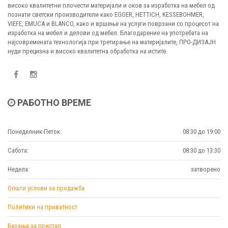
високо квалитетни плочести материјали и оков за изработка на мебел од
познати светски производители како EGGER, HETTICH, KESSEBOHMER,
VIEFE, EMUCA и BLANCO, како и вршење на услуги поврзани со процесот на
изработка на мебел и делови од мебел. Благодарение на употребата на
најсовремената технологија при третирање на материјалите, ПРО-ДИЗАЈН
нуди прецизна и високо квалитетна обработка на истите.
РАБОТНО ВРЕМЕ
Понеделник-Петок:
08:30 до 19:00
Сабота:
08:30 до 13:30
Недела:
затворено
Општи услови за продажба
Политики на приватност
Барање за пристап