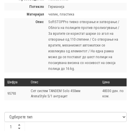
потекло
Германија
материјал
челик, пластика
опис
SoftSTOPPro тивко отвoрање и затвoрање /
Облога на полиците против пролизгување /
За вратите се користат шарки со агол на
отворање од 110 степени / Со отворање на
вратите, механизмот автоматски се
извлекува од елементот / На една рамка
може да се постават до шест полици на
посакувана висина со носивост на секоја
полица до 16 kg.
Шифра
Опис
Цена
Сет систем TANDEM Solo 450мм
48330 ден. по
95793
ArenaStyle 5/1 антрацит
ком.