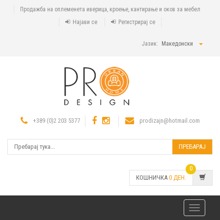
Продажба на оплеменета иверица, кроење, кантирање и оков за мебел
Најави се
Регистрирај се
Јазик:
Македонски
+389 (0)2 203 5377
prodizajn@hotmail.com
ПРЕБАРАЈ
0
КОШНИЧКА
0
ДЕН.
Toggle
navigatio