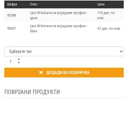
Шифра
Опис
Цена
Lynx W-Kапаче за вградлив профил -
110 ден. по
92398
црна
ком.
Lynx W-Kапаче за вградлив профил -
95057
67 ден. по ком.
бела
ДОДАДИ ВО КОШНИЧКА
ПОВРЗАНИ ПРОДУКТИ