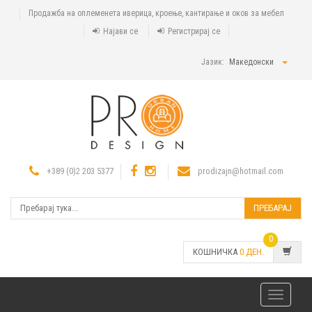
Продажба на оплеменета иверица, кроење, кантирање и оков за мебел
Најави се
Регистрирај се
Јазик:
Македонски
+389 (0)2 203 5377
prodizajn@hotmail.com
ПРЕБАРАЈ
0
КОШНИЧКА
0
ДЕН.
Toggle
navigatio