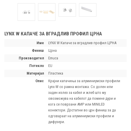
LYNX W КАПАЧЕ ЗА ВГРАДЛИВ ПРОФИЛ ЦРНА
Име
LYNX W Капаче за вградлив профил ЦРНА
финиш
Црна
производител
Emuca
потекло
EU
материјал
Пластика
опис
Крајни капачиња за алуминиумски профили
Lynx-W со рамна монтажа. Со долен или
заден излез за кабел и жлеб што му
овозможува на кабелот да помине дури и
кога се поврзани AMP или MINILED
конектори. Достапни во црн финиш за да
одговараат на алуминиумски профили и
дифузери.