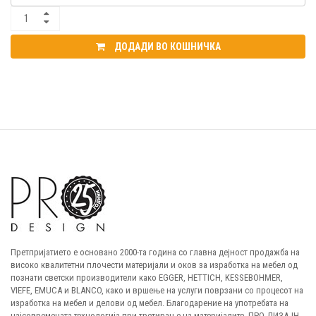
ДОДАДИ ВО КОШНИЧКА
Претпријатието е основано 2000-та година со главна дејност продажба на
високо квалитетни плочести материјали и оков за изработка на мебел од
познати светски производители како EGGER, HETTICH, KESSEBOHMER,
VIEFE, EMUCA и BLANCO, како и вршење на услуги поврзани со процесот на
изработка на мебел и делови од мебел. Благодарение на употребата на
најсовремената технологија при третирање на материјалите, ПРО-ДИЗАЈН