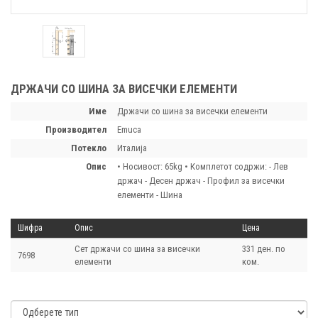
ДРЖАЧИ СО ШИНА ЗА ВИСЕЧКИ ЕЛЕМЕНТИ
Име
Држачи со шина за висечки елементи
производител
Emuca
потекло
Италија
опис
• Носивост: 65kg • Комплетот содржи: - Лев
држач - Десен држач - Профил за висечки
елементи - Шина
Шифра
Опис
Цена
Сет држачи со шина за висечки
331 ден. по
7698
елементи
ком.