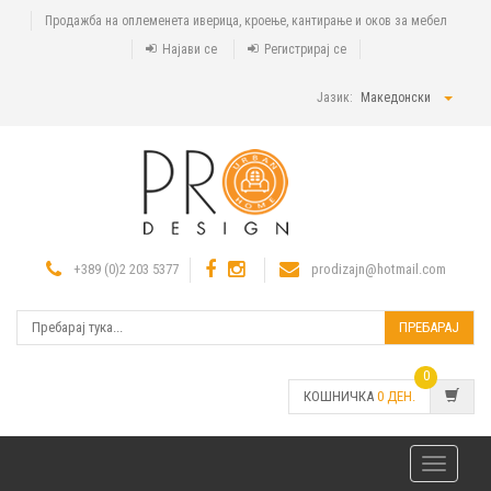
Продажба на оплеменета иверица, кроење, кантирање и оков за мебел
Најави се
Регистрирај се
Јазик:
Македонски
+389 (0)2 203 5377
prodizajn@hotmail.com
ПРЕБАРАЈ
0
КОШНИЧКА
0
ДЕН.
Toggle
navigatio