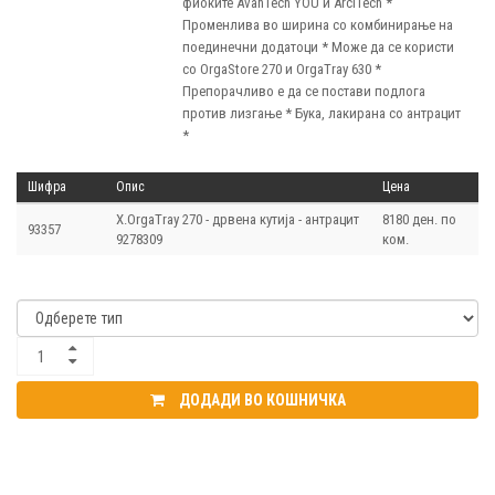
фиоките AvanTech YOU и ArciTech *
Променлива во ширина со комбинирање на
поединечни додатоци * Може да се користи
со OrgaStore 270 и OrgaTray 630 *
Препорачливо е да се постави подлога
против лизгање * Бука, лакирана со антрацит
*
Шифра
Опис
Цена
Х.OrgaTray 270 - дрвена кутија - антрацит
8180 ден. по
93357
9278309
ком.
ДОДАДИ ВО КОШНИЧКА