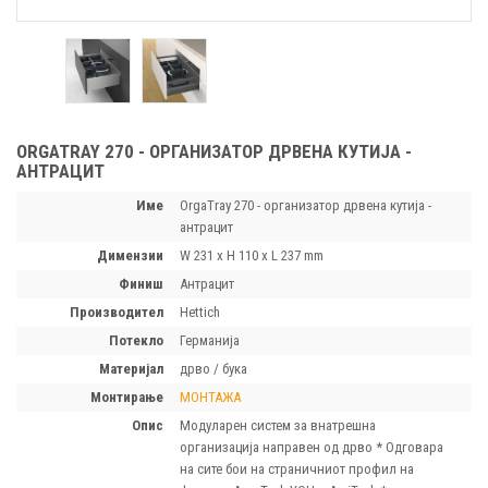
ORGATRAY 270 - ОРГАНИЗАТОР ДРВЕНА КУТИЈА -
АНТРАЦИТ
Име
OrgaTray 270 - организатор дрвена кутија -
антрацит
димензии
W 231 x H 110 x L 237 mm
финиш
Антрацит
производител
Hettich
потекло
Германија
материјал
дрво / бука
монтирање
МОНТАЖА
опис
Модуларен систем за внатрешна
организација направен од дрво * Одговара
на сите бои на страничниот профил на