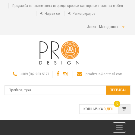
Продажба на оплеменета иверица, кроење, кантирање и оков за мебел
Најави се
Регистрирај се
Јазик:
Македонски
+389 (0)2 203 5377
prodizajn@hotmail.com
ПРЕБАРАЈ
0
КОШНИЧКА
0
ДЕН.
Toggle
navigatio