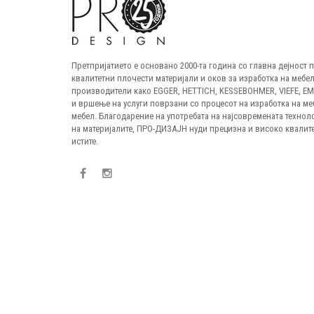
Претпријатието е основано 2000-та година со главна дејност
квалитетни плочести материјали и оков за изработка на мебел
производители како EGGER, HETTICH, KESSEBOHMER, VIEFE, E
и вршење на услуги поврзани со процесот на изработка на ме
мебел. Благодарение на употребата на најсовремената технол
на материјалите, ПРО-ДИЗАЈН нуди прецизна и високо квалите
истите.