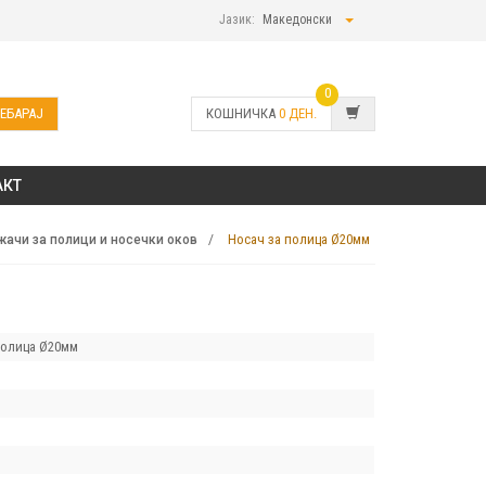
Јазик:
Македонски
0
ЕБАРАЈ
КОШНИЧКА
0
ДЕН.
АКТ
Носач за полица Ø20мм
ачи за полици и носечки оков
полица Ø20мм