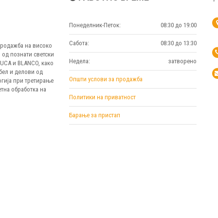
Понеделник-Петок:
08:30 до 19:00
Сабота:
08:30 до 13:30
 продажба на високо
 од познати светски
Недела:
затворено
MUCA и BLANCO, како
бел и делови од
Општи услови за продажба
огија при третирање
тна обработка на
Политики на приватност
Барање за пристап