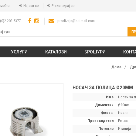
а мебел
Најави се
Регистрирај се
(0)2 203 5377
prodizajn@hotmail.com
ПР
УСЛУГИ
КАТАЛОЗИ
БРОШУРИ
КОНТ
Дома
Држ
НОСАЧ ЗА ПОЛИЦА Ø20ММ
Име
Носач за 
димензии
Ø20mm
финиш
Никел
производител
Emuca
потекло
Италија