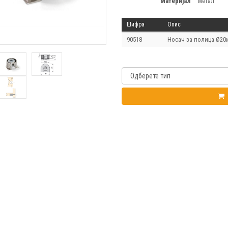
материјал
метал
Шифра
Опис
90518
Носач за полица Ø20