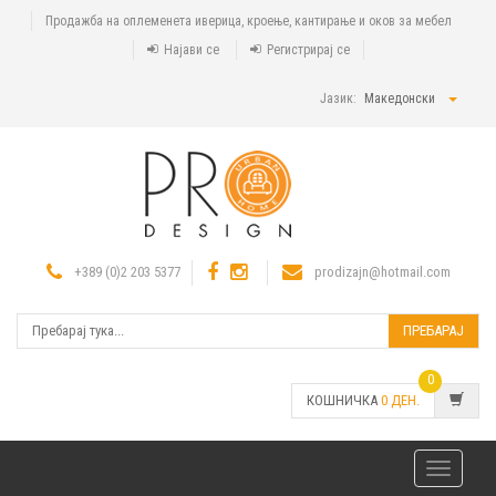
Продажба на оплеменета иверица, кроење, кантирање и оков за мебел
Најави се
Регистрирај се
Јазик:
Македонски
+389 (0)2 203 5377
prodizajn@hotmail.com
ПРЕБАРАЈ
0
КОШНИЧКА
0
ДЕН.
Toggle
navigatio