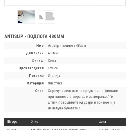
ANTISLIP - ПОДЛОГА 480ММ
Име
Antislip - подлога 480мм
димензии
480мм
финиш
Сива
производител
Emuca
потекло
Италија
материјал
пластика
опис
Спречува лизгање на предмети во фиоките
при нивното отворање и затворање / Ги
штити површините од удари и триење и ја
намалува бучавата./
Шифра
Опис
Цена