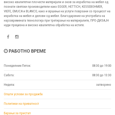
високо квалитетни плочести материјали и оков за изработка на мебел од
познати светски производители како EGGER, HETTICH, KESSEBOHMER,
VIEFE, EMUCA и BLANCO, како и вршење на услуги поврзани со процесот на
изработка на мебел и делови од мебел. Благодарение на употребата на
најсовремената технологија при третирање на материјалите, ПРО-ДИЗАЈН
нуди прецизна и високо квалитетна обработка на истите.
РАБОТНО ВРЕМЕ
Понеделник-Петок:
08:30 до 19:00
Сабота:
08:30 до 13:30
Недела:
затворено
Општи услови за продажба
Политики на приватност
Барање за пристап