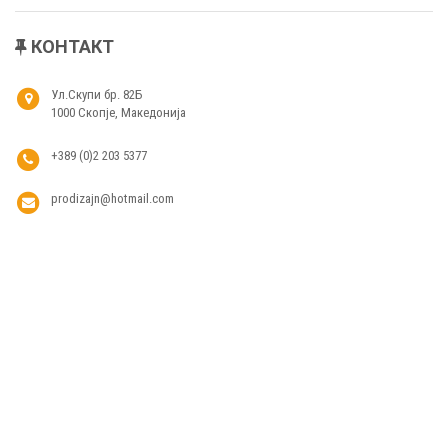
КОНТАКТ
Ул.Скупи бр. 82Б
1000 Скопје, Македонија
+389 (0)2 203 5377
prodizajn@hotmail.com