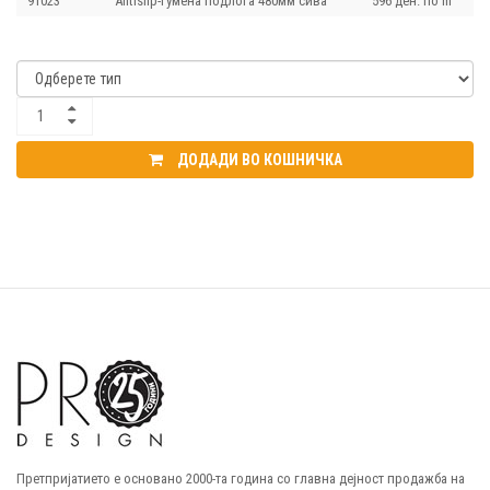
91023
Antislip-гумена подлога 480мм сива
596 ден. по m
ДОДАДИ ВО КОШНИЧКА
Претпријатието е основано 2000-та година со главна дејност продажба на