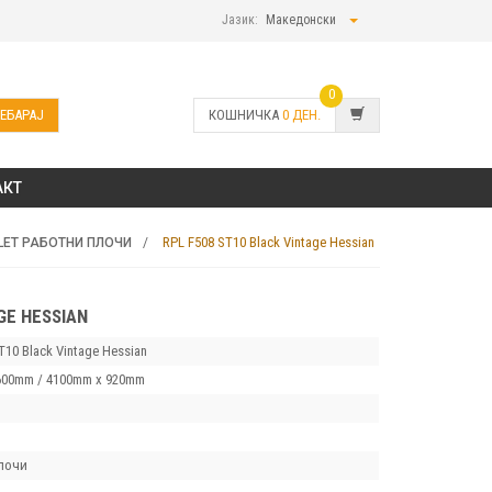
Јазик:
Македонски
0
ЕБАРАЈ
КОШНИЧКА
0
ДЕН.
АКТ
RPL F508 ST10 Black Vintage Hessian
LET РАБОТНИ ПЛОЧИ
GE HESSIAN
T10 Black Vintage Hessian
600mm / 4100mm x 920mm
лочи