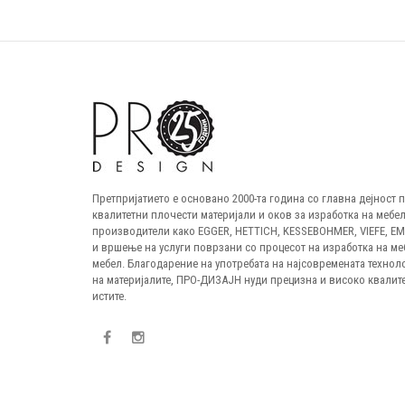
Претпријатието е основано 2000-та година со главна дејност
квалитетни плочести материјали и оков за изработка на мебел
производители како EGGER, HETTICH, KESSEBOHMER, VIEFE, E
и вршење на услуги поврзани со процесот на изработка на ме
мебел. Благодарение на употребата на најсовремената технол
на материјалите, ПРО-ДИЗАЈН нуди прецизна и високо квалите
истите.