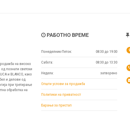
РАБОТНО ВРЕМЕ
Понеделник-Петок:
08:30 до 19:00
Сабота:
08:30 до 13:30
 продажба на високо
 од познати светски
Недела:
затворено
MUCA и BLANCO, како
бел и делови од
Општи услови за продажба
огија при третирање
тна обработка на
Политики на приватност
Барање за пристап