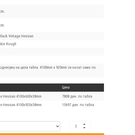
cm.
cm.
Black Vintage Hessian
skin Rough
однесува на цела табла. 4100mm x 920mm се носат само по
Цена
age Hessian 4100x600x38mm
7808 ден. по табла
age Hessian 4100x920x38mm
15697 ден. по табла