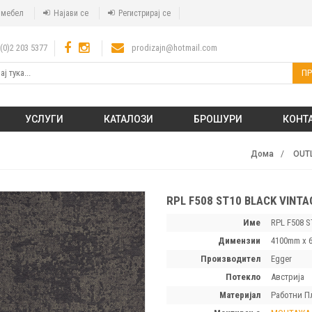
а мебел
Најави се
Регистрирај се
(0)2 203 5377
prodizajn@hotmail.com
ПР
УСЛУГИ
КАТАЛОЗИ
БРОШУРИ
КОНТ
Дома
OUT
RPL F508 ST10 BLACK VINTA
Име
RPL F508 S
димензии
4100mm x 
производител
Egger
потекло
Австрија
материјал
Работни П