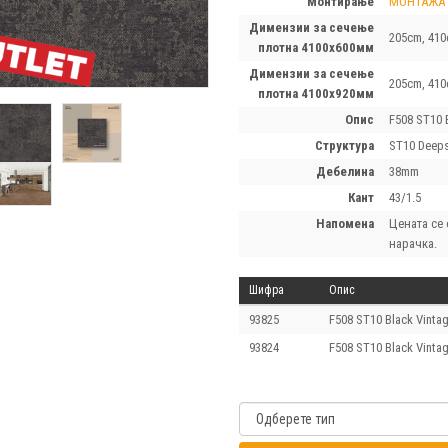
монтирање
МОНТАЖА
димензии за сечење
205cm, 410
плотна 4100х600мм
димензии за сечење
205cm, 410
плотна 4100х920мм
опис
F508 ST10 
структура
ST10 Deep
дебелина
38mm
кант
43/1.5
напомена
Цената се 
нарачка.
Шифра
Опис
93825
F508 ST10 Black Vint
93824
F508 ST10 Black Vint