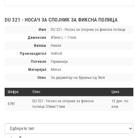
DU 321 - НОСАЧ ЗА СПОЈНИК ЗА ФИКСНА ПОЛИЦА
Име
DU 321 - Носач за спојник за фиксна полица
димензии
Ø5mm L = 11mm
финиш
Никел
производител
Hettich
потекло
Германија
материјал
Метал
опис
За дијаметар на бушење од 5mm
Шифра
Опис
Цена
DU 321 - Носач за спојник за фиксна
13 ден. по
6781
полица O5мм/11мм
ком.