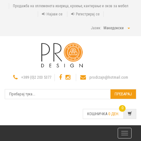
Продажба на оплеменета иверица, кроење, кантирање и оков за мебел
Најави се
Регистрирај се
Јазик:
Македонски
+389 (0)2 203 5377
prodizajn@hotmail.com
ПРЕБАРАЈ
0
КОШНИЧКА
0
ДЕН.
Toggle
navigatio