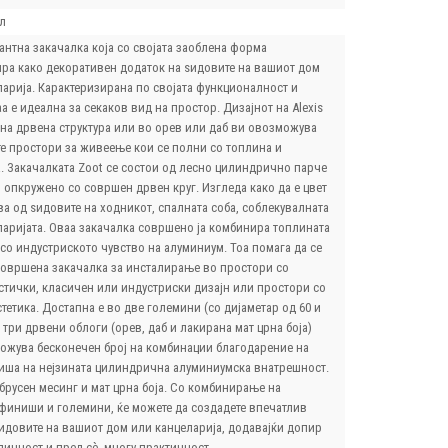
л
гантна закачалка која со својата заоблена форма
ра како декоративен додаток на ѕидовите на вашиот дом
ларија. Карактеризирана по својата функционалност и
аа е идеална за секаков вид на простор. Дизајнот на Alexis
рна дрвена структура или во орев или даб ви овозможува
те простори за живеење кои се полни со топлина и
. Закачалката Zoot се состои од лесно цилиндрично парче
 опкружено со совршен дрвен круг. Изгледа како да е цвет
а од ѕидовите на ходникот, спалната соба, соблекувалната
ларијата. Оваа закачалка совршено ја комбинира топлината
со индустриското чувство на алуминиум. Тоа помага да се
совршена закачалка за инсталирање во простори со
тички, класичен или индустриски дизајн или простори со
стетика. Достапна е во две големини (со дијаметар од 60 и
 три дрвени облоги (орев, даб и лакирана мат црна боја)
ожува бесконечен број на комбинации благодарение на
иша на нејзината цилиндрична алуминиумска внатрешност.
 брусен месинг и мат црна боја. Со комбинирање на
финиши и големини, ќе можете да создадете впечатлив
ѕидовите на вашиот дом или канцеларија, додавајќи допир
личност и пред сè, многу практичност.