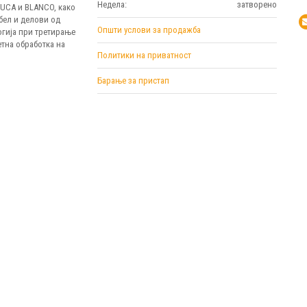
Недела:
затворено
MUCA и BLANCO, како
бел и делови од
Општи услови за продажба
огија при третирање
тна обработка на
Политики на приватност
Барање за пристап