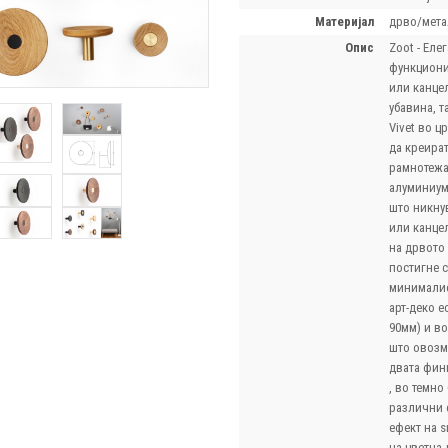
материјал
дрво/мета
опис
Zoot - Еле
функциони
или канце
убавина, т
Vivet во ц
да креира
рамнотежа
алуминиум
што никнув
или канце
на дрвото 
постигне 
минималис
арт-деко е
90мм) и во
што овозм
двата фин
, во темно
различни 
ефект на 
на цветна 