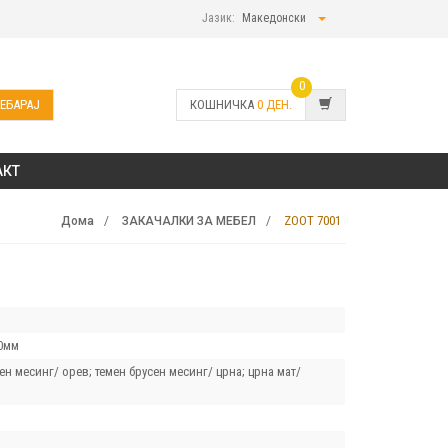
Јазик:
Македонски
0
ЕБАРАЈ
КОШНИЧКА
0
ДЕН.
АКТ
ZOOT 7001
Дома
ЗАКАЧАЛКИ ЗА МЕБЕЛ
0мм
ен месинг/ орев; темен брусен месинг/ црна; црна мат/