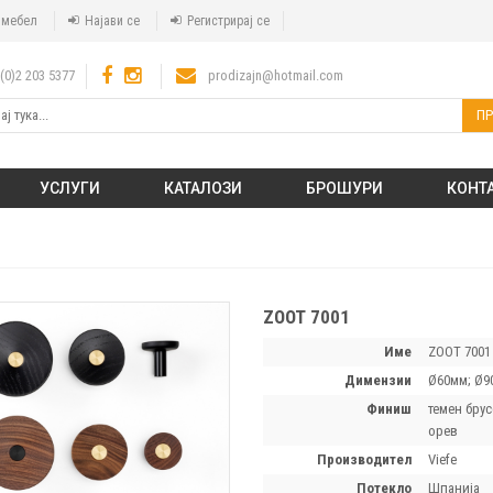
а мебел
Најави се
Регистрирај се
(0)2 203 5377
prodizajn@hotmail.com
ПР
УСЛУГИ
КАТАЛОЗИ
БРОШУРИ
КОНТ
ZOOT 7001
Име
ZOOT 7001
димензии
Ø60мм; Ø9
финиш
темен брус
орев
производител
Viefe
потекло
Шпанија