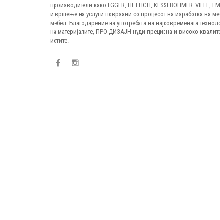
производители како EGGER, HETTICH, KESSEBOHMER, VIEFE, E
и вршење на услуги поврзани со процесот на изработка на ме
мебел. Благодарение на употребата на најсовремената технол
на материјалите, ПРО-ДИЗАЈН нуди прецизна и високо квалите
истите.