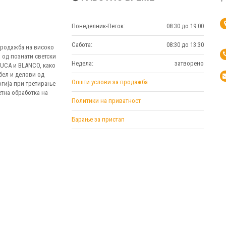
Понеделник-Петок:
08:30 до 19:00
Сабота:
08:30 до 13:30
 продажба на високо
 од познати светски
Недела:
затворено
MUCA и BLANCO, како
бел и делови од
Општи услови за продажба
огија при третирање
тна обработка на
Политики на приватност
Барање за пристап