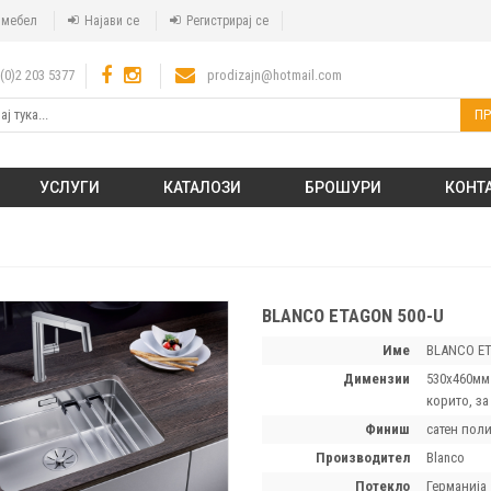
а мебел
Најави се
Регистрирај се
(0)2 203 5377
prodizajn@hotmail.com
ПР
УСЛУГИ
КАТАЛОЗИ
БРОШУРИ
КОНТ
BLANCO ETAGON 500-U
Име
BLANCO ET
димензии
530x460мм
корито, за
финиш
сатен пол
производител
Blanco
потекло
Германија