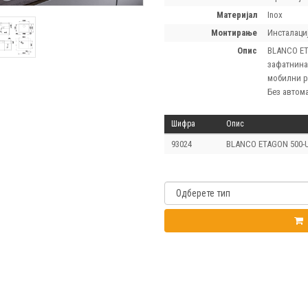
материјал
Inox
монтирање
Инсталаци
опис
BLANCO ET
зафатнина
мобилни ре
Без автома
Шифра
Опис
93024
BLANCO ETAGON 500-U,