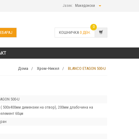
Јазик:
Македонски
0
ЕБАРАЈ
КОШНИЧКА
0
ДЕН.
АКТ
BLANCO ETAGON 500-U
Дома
Хром-Никел
AGON 500-U
 ( 500x400мм димензии на отвор), 200мм длабочина на
 елемент 60цм
иран