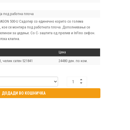
ја под работна плоча
AGON 500-U Садопер со единечно корито со голема
, кое се монтира под работната плоча. Дополнивање се
линзи за цедење. Со С- заштита од прелив и InFino сифон.
тска клапна.
Цена
 челик сатен 521841
24480 ден. по ком.
ДОДАДИ ВО КОШНИЧКА