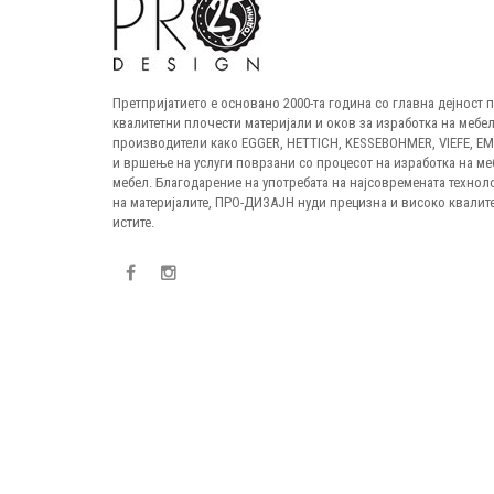
Претпријатието е основано 2000-та година со главна дејност
квалитетни плочести материјали и оков за изработка на мебел
производители како EGGER, HETTICH, KESSEBOHMER, VIEFE, E
и вршење на услуги поврзани со процесот на изработка на ме
мебел. Благодарение на употребата на најсовремената технол
на материјалите, ПРО-ДИЗАЈН нуди прецизна и високо квалите
истите.