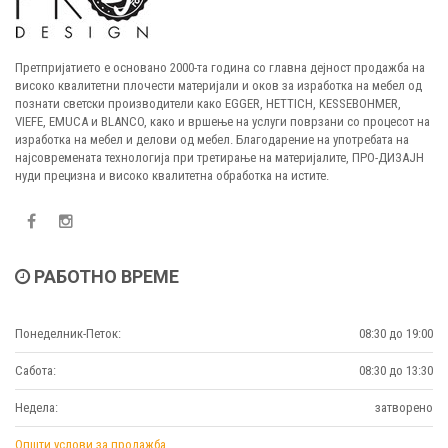
Претпријатието е основано 2000-та година со главна дејност продажба на
високо квалитетни плочести материјали и оков за изработка на мебел од
познати светски производители како EGGER, HETTICH, KESSEBOHMER,
VIEFE, EMUCA и BLANCO, како и вршење на услуги поврзани со процесот на
изработка на мебел и делови од мебел. Благодарение на употребата на
најсовремената технологија при третирање на материјалите, ПРО-ДИЗАЈН
нуди прецизна и високо квалитетна обработка на истите.
РАБОТНО ВРЕМЕ
Понеделник-Петок:
08:30 до 19:00
Сабота:
08:30 до 13:30
Недела:
затворено
Општи услови за продажба