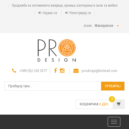
Продажба на оплеменета иверица, кроење, кантирање и оков за мебел
Најави се
Регистрирај се
Јазик:
Македонски
+389 (0)2 203 5377
prodizajn@hotmail.com
ПРЕБАРАЈ
0
КОШНИЧКА
0
ДЕН.
Toggle
navigatio