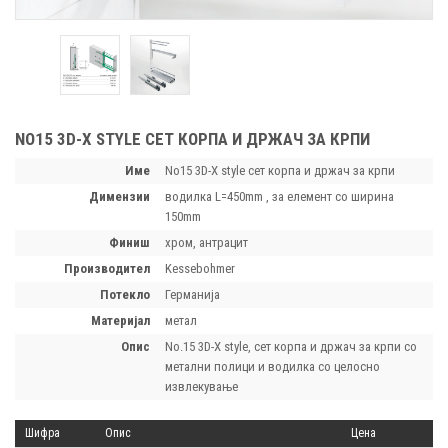
NO15 3D-X STYLE СЕТ КОРПА И ДРЖАЧ ЗА КРПИ
Име
No15 3D-X style сет корпа и држач за крпи
димензии
водилка L=450mm , за елемент со ширина
150mm
финиш
хром, антрацит
производител
Kessebohmer
потекло
Германија
материјал
метал
опис
No.15 3D-X style, сет корпа и држач за крпи со
метални полици и водилка со целосно
извлекување
Шифра
Опис
Цена