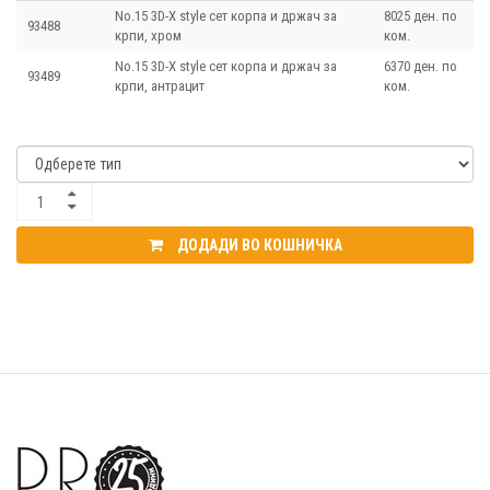
No.15 3D-X style сет корпа и држач за
8025 ден. по
93488
крпи, хром
ком.
No.15 3D-X style сет корпа и држач за
6370 ден. по
93489
крпи, антрацит
ком.
ДОДАДИ ВО КОШНИЧКА