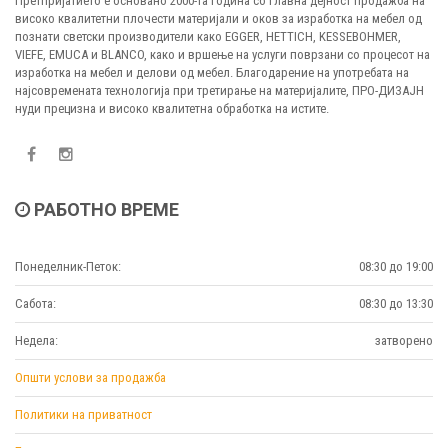
Претпријатието е основано 2000-та година со главна дејност продажба на
високо квалитетни плочести материјали и оков за изработка на мебел од
познати светски производители како EGGER, HETTICH, KESSEBOHMER,
VIEFE, EMUCA и BLANCO, како и вршење на услуги поврзани со процесот на
изработка на мебел и делови од мебел. Благодарение на употребата на
најсовремената технологија при третирање на материјалите, ПРО-ДИЗАЈН
нуди прецизна и високо квалитетна обработка на истите.
РАБОТНО ВРЕМЕ
Понеделник-Петок:
08:30 до 19:00
Сабота:
08:30 до 13:30
Недела:
затворено
Општи услови за продажба
Политики на приватност