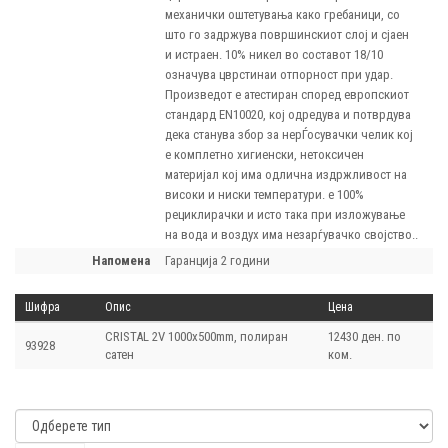
механички оштетувања како гребаници, со
што го задржува површинскиот слој и сјаен
и истраен. 10% никел во составот 18/10
означува цврстинаи отпорност при удар.
Произведот е атестиран според европскиот
стандард EN10020, кој одредува и потврдува
дека станува збор за нерЃосувачки челик кој
е комплетно хигиенски, нетоксичен
материјал кој има одлична издржливост на
високи и ниски температури. е 100%
рециклирачки и исто така при изложување
на вода и воздух има незарѓувачко својство..
напомена
Гаранција 2 години
Шифра
Опис
Цена
CRISTAL 2V 1000х500mm, полиран
12430 ден. по
93928
сатен
ком.