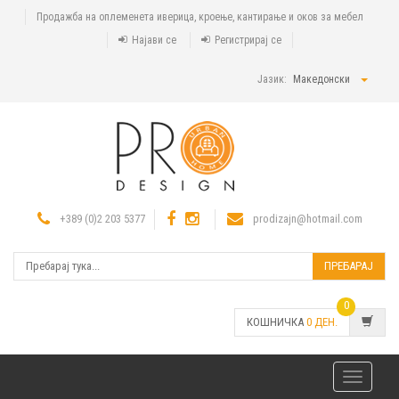
Продажба на оплеменета иверица, кроење, кантирање и оков за мебел
Најави се
Регистрирај се
Јазик:
Македонски
+389 (0)2 203 5377
prodizajn@hotmail.com
ПРЕБАРАЈ
0
КОШНИЧКА
0
ДЕН.
Toggle
navigatio