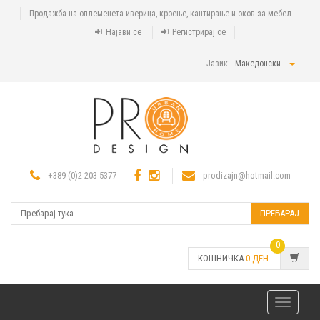
Продажба на оплеменета иверица, кроење, кантирање и оков за мебел
Најави се
Регистрирај се
Јазик:
Македонски
+389 (0)2 203 5377
prodizajn@hotmail.com
ПРЕБАРАЈ
0
КОШНИЧКА
0
ДЕН.
Toggle
navigatio