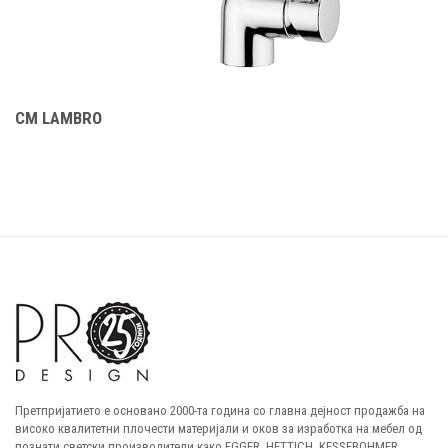
CM LAMBRO
C
Претпријатието е основано 2000-та година со главна дејност продажба на
високо квалитетни плочести материјали и оков за изработка на мебел од
познати светски производители како EGGER, HETTICH, KESSEBOHMER,