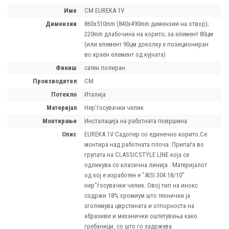
Име
CM EUREKA 1V
димензии
860x510mm (840x490mm димензии на отвор);
220mm длабочина на корито; за елемент 80цм
(или елемент 90цм доколку е позициониран
во краен елемент од кујната)
финиш
сатен полиран
производител
CM
потекло
Италија
материјал
Нер'ѓосувачки челик
монтирање
Инсталација на работната површина
опис
EUREKA 1V Садопер со единечно корито.Се
монтира над работната плоча. Припаѓа во
групата на CLASSICSTYLE LINE која се
одликува со класична линија . Материјалот
од кој е изработен е “AISI 304 18/10”
нер"ѓосувачки челик. Овој тип на инокс
содржи 18% хромиум што технички ја
зголемува цврстината и отпорноста на
абразиви и механички оштетувања како
гребаници, со што го задржува