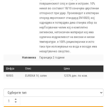
површинскиот слој и сјаен и истраен. 10%
никел во составот 18/10 означува цврстинаи
отпорност при удар. Произведот е атестиран
според европскиот стандард EN10020, кој
одредува и потврдува дека станува збор за
нерЃосувачки челик кој е комплетно
хигиенски, нетоксичен материјал кој има
одлична издржливост на високи и ниски
температури. е 100% рециклирачки и исто
така при изложување на вода и воздух има
незарѓувачко својство..
напомена
Гаранција 2 години
Шифра
Опис
Цена
93935
EUREKA 1V, сатен
12576 ден. по ком.