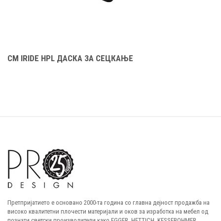
CM IRIDE HPL ДАСКА ЗА СЕЦКАЊЕ
C
Претпријатието е основано 2000-та година со главна дејност продажба на
високо квалитетни плочести материјали и оков за изработка на мебел од
познати светски производители како EGGER, HETTICH, KESSEBOHMER,