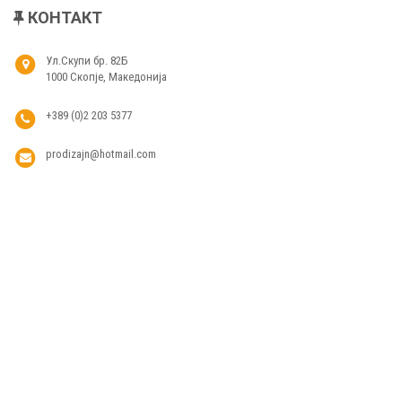
КОНТАКТ
Ул.Скупи бр. 82Б
1000 Скопје, Македонија
+389 (0)2 203 5377
prodizajn@hotmail.com