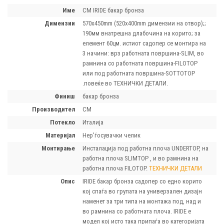
Име
CM IRIDE бакар бронза
димензии
570x450mm (520x400mm димензии на отвор);;
190мм внатрешна длабочина на корито; за
елемент 60цм. истиот садопер се монтира на
3 начини: врз работната површина-SLIM, во
рамнина со работната површина-FILOTOP
или под работната површина-SOTTOTOP
.повеќе во ТЕХНИЧКИ ДЕТАЛИ.
финиш
бакар бронза
производител
CM
потекло
Италија
материјал
Нер'ѓосувачки челик
монтирање
Инсталација под работна плоча UNDERTOP, на
работна плоча SLIMTOP , и во рамнина на
работна плоча FILOTOP.
ТЕХНИЧКИ ДЕТАЛИ
опис
IRIDE бакар бронза садопер со едно корито
кој спаѓа во групата на универзален дизајн
наменет за три типа на монтажа под, над и
во рамнина со работната плоча. IRIDE е
модел кој исто така припаѓа во категоријата