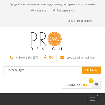
Продажба на оплеменета иверица, кроење, кантирање и оков за мебел
Најави се
Регистрирај се
Јазик:
Македонски
+389 (0)2 203 5377
prodizajn@hotmail.com
ПРЕБАРАЈ
0
КОШНИЧКА
0
ДЕН.
Toggle
navigatio