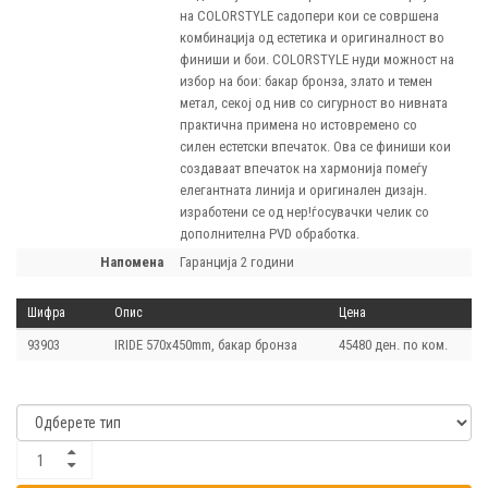
на COLORSTYLE садопери кои се совршена
комбинација од естетика и оригиналност во
финиши и бои. COLORSTYLE нуди можност на
избор на бои: бакар бронза, злато и темен
метал, секој од нив со сигурност во нивната
практична примена но истовремено со
силен естетски впечаток. Ова се финиши кои
создаваат впечаток на хармонија помеѓу
елегантната линија и оригинален дизајн.
изработени се од нер!ѓосувачки челик со
дополнителна PVD обработка.
напомена
Гаранција 2 години
Шифра
Опис
Цена
93903
IRIDE 570х450mm, бакар бронза
45480 ден. по ком.