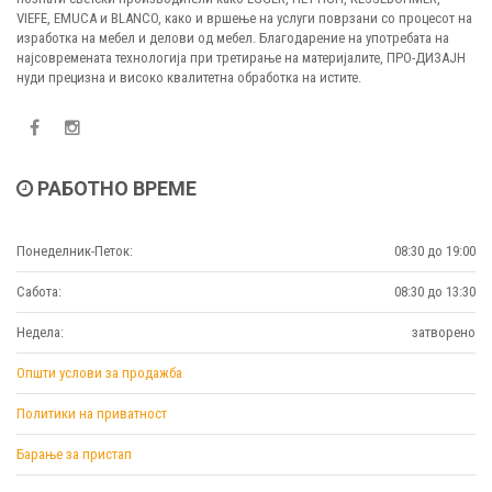
VIEFE, EMUCA и BLANCO, како и вршење на услуги поврзани со процесот на
изработка на мебел и делови од мебел. Благодарение на употребата на
најсовремената технологија при третирање на материјалите, ПРО-ДИЗАЈН
нуди прецизна и високо квалитетна обработка на истите.
РАБОТНО ВРЕМЕ
Понеделник-Петок:
08:30 до 19:00
Сабота:
08:30 до 13:30
Недела:
затворено
Општи услови за продажба
Политики на приватност
Барање за пристап